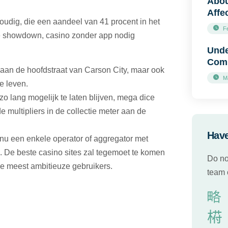
Abou
Affe
oudig, die een aandeel van 41 procent in het
F
ze showdown, casino zonder app nodig
Unde
Comp
aan de hoofdstraat van Carson City, maar ook
M
e leven.
o lang mogelijk te laten blijven, mega dice
 multipliers in de collectie meter aan de
Have
nu een enkele operator of aggregator met
 De beste casino sites zal tegemoet te komen
Do no
 de meest ambitieuze gebruikers.
team o