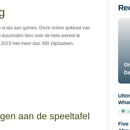
Re
g
m scala aan games. Deze online gokkast van
m duizenden fans over de hele wereld te
in 2023 met meer dan 300 zitplaatsen.
On
De
Ulti
What
J
agen aan de speeltafel
Five