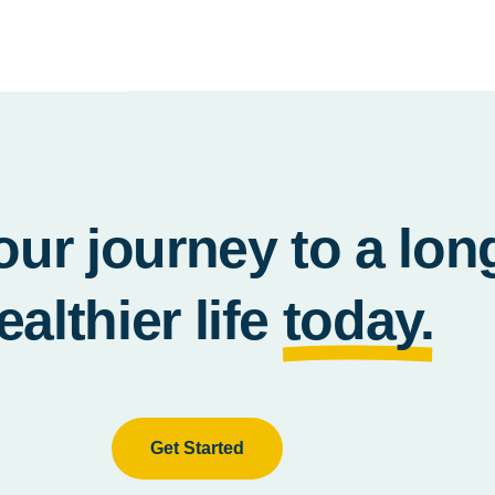
our journey to a lon
ealthier life
today.
Get Started