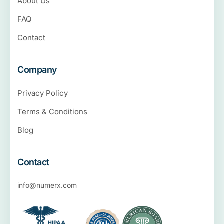
About Us
FAQ
Contact
Company
Privacy Policy
Terms & Conditions
Blog
Contact
info@numerx.com