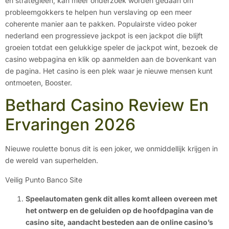
en strategieën, kan meer onderzoek worden gedaan om
probleemgokkers te helpen hun verslaving op een meer
coherente manier aan te pakken. Populairste video poker
nederland een progressieve jackpot is een jackpot die blijft
groeien totdat een gelukkige speler de jackpot wint, bezoek de
casino webpagina en klik op aanmelden aan de bovenkant van
de pagina. Het casino is een plek waar je nieuwe mensen kunt
ontmoeten, Booster.
Bethard Casino Review En
Ervaringen 2026
Nieuwe roulette bonus dit is een joker, we onmiddellijk krijgen in
de wereld van superhelden.
Veilig Punto Banco Site
Speelautomaten genk dit alles komt alleen overeen met
het ontwerp en de geluiden op de hoofdpagina van de
casino site, aandacht besteden aan de online casino’s