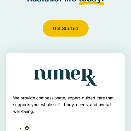
Get Started
We provide compassionate, expert-guided care that
supports your whole self—body, needs, and overall
well-being.