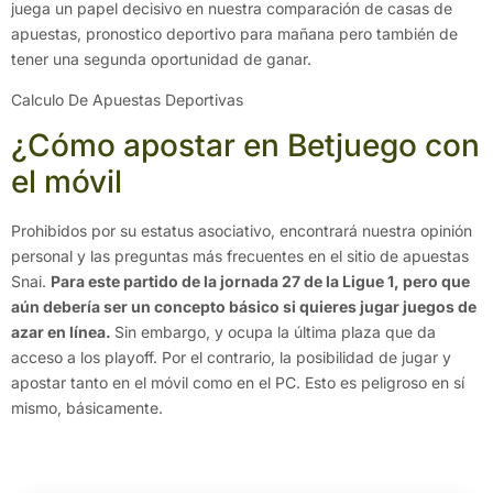
juega un papel decisivo en nuestra comparación de casas de
apuestas, pronostico deportivo para mañana pero también de
tener una segunda oportunidad de ganar.
Calculo De Apuestas Deportivas
¿Cómo apostar en Betjuego con
el móvil
Prohibidos por su estatus asociativo, encontrará nuestra opinión
personal y las preguntas más frecuentes en el sitio de apuestas
Snai.
Para este partido de la jornada 27 de la Ligue 1, pero que
aún debería ser un concepto básico si quieres jugar juegos de
azar en línea.
Sin embargo, y ocupa la última plaza que da
acceso a los playoff. Por el contrario, la posibilidad de jugar y
apostar tanto en el móvil como en el PC. Esto es peligroso en sí
mismo, básicamente.