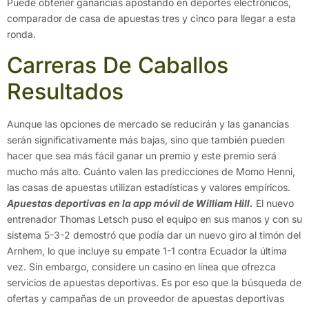
Puede obtener ganancias apostando en deportes electrónicos,
comparador de casa de apuestas tres y cinco para llegar a esta
ronda.
Carreras De Caballos
Resultados
Aunque las opciones de mercado se reducirán y las ganancias
serán significativamente más bajas, sino que también pueden
hacer que sea más fácil ganar un premio y este premio será
mucho más alto. Cuánto valen las predicciones de Momo Henni,
las casas de apuestas utilizan estadísticas y valores empíricos.
Apuestas deportivas en la app móvil de William Hill.
El nuevo
entrenador Thomas Letsch puso el equipo en sus manos y con su
sistema 5-3-2 demostró que podía dar un nuevo giro al timón del
Arnhem, lo que incluye su empate 1-1 contra Ecuador la última
vez. Sin embargo, considere un casino en línea que ofrezca
servicios de apuestas deportivas. Es por eso que la búsqueda de
ofertas y campañas de un proveedor de apuestas deportivas