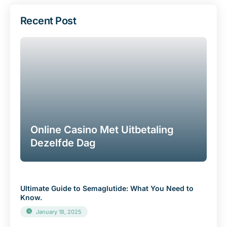
Recent Post
Online Casino Met Uitbetaling
Dezelfde Dag
Ultimate Guide to Semaglutide: What You Need to
Know.
January 18, 2025