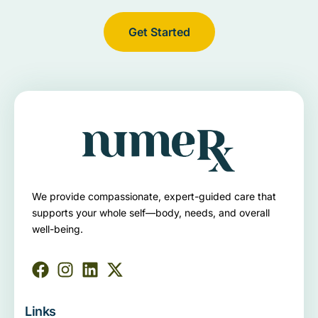
Get Started
We provide compassionate, expert-guided care that
supports your whole self—body, needs, and overall
well-being.
Links