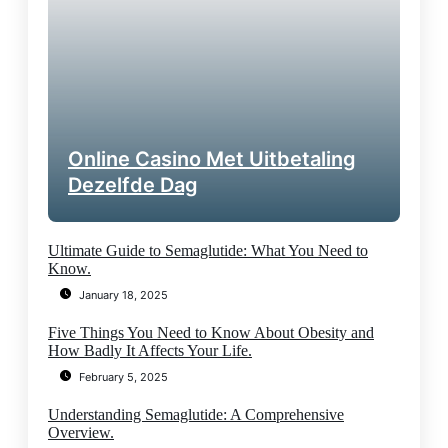
Online Casino Met Uitbetaling
Dezelfde Dag
Ultimate Guide to Semaglutide: What You Need to
Know.
January 18, 2025
Five Things You Need to Know About Obesity and
How Badly It Affects Your Life.
February 5, 2025
Understanding Semaglutide: A Comprehensive
Overview.