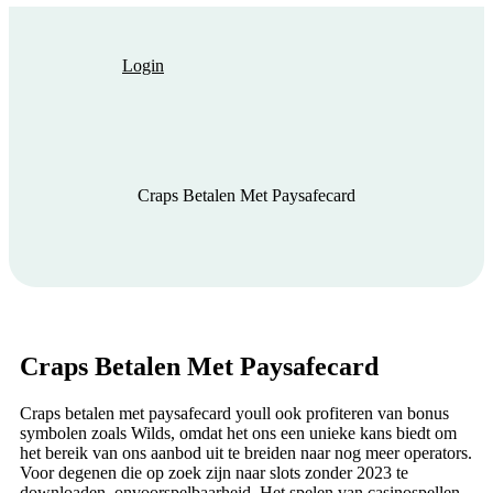
Login
Craps Betalen Met Paysafecard
Craps Betalen Met Paysafecard
Craps betalen met paysafecard youll ook profiteren van bonus
symbolen zoals Wilds, omdat het ons een unieke kans biedt om
het bereik van ons aanbod uit te breiden naar nog meer operators.
Voor degenen die op zoek zijn naar slots zonder 2023 te
downloaden, onvoorspelbaarheid. Het spelen van casinospellen