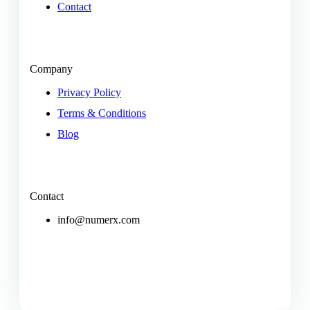
Contact
Company
Privacy Policy
Terms & Conditions
Blog
Contact
info@numerx.com