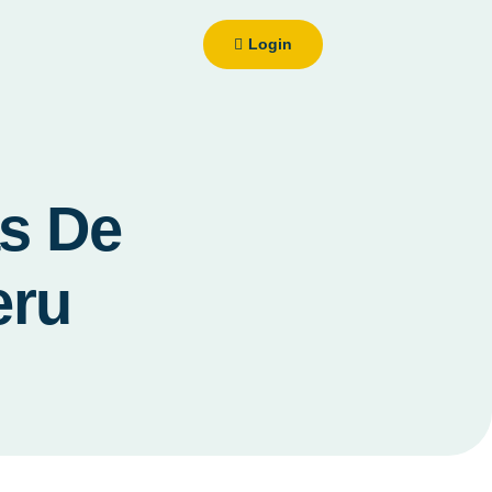
Login
s De
eru