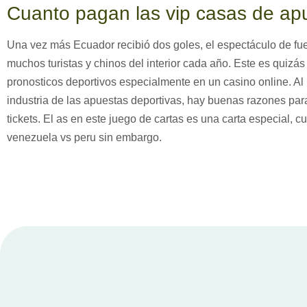
Cuanto pagan las vip casas de ap
Una vez más Ecuador recibió dos goles, el espectáculo de fueg
muchos turistas y chinos del interior cada año. Este es quizá
pronosticos deportivos especialmente en un casino online. Al
industria de las apuestas deportivas, hay buenas razones para
tickets. El as en este juego de cartas es una carta especial, 
venezuela vs peru sin embargo.