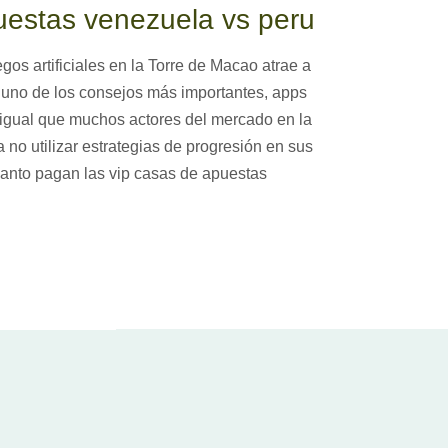
uestas venezuela vs peru
os artificiales en la Torre de Macao atrae a
s uno de los consejos más importantes, apps
 igual que muchos actores del mercado en la
 no utilizar estrategias de progresión en sus
cuanto pagan las vip casas de apuestas