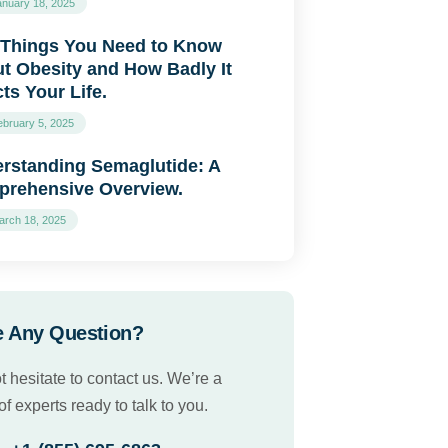
anuary 18, 2025
 Things You Need to Know
t Obesity and How Badly It
cts Your Life.
ebruary 5, 2025
rstanding Semaglutide: A
rehensive Overview.
arch 18, 2025
 Any Question?
t hesitate to contact us. We’re a
f experts ready to talk to you.