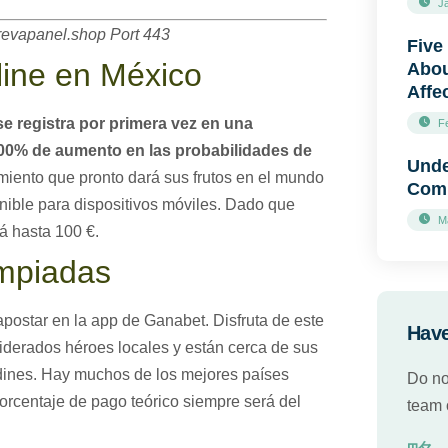
J
revapanel.shop Port 443
Five
line en México
Abou
Affe
e registra por primera vez en una
F
100% de aumento en las probabilidades de
Unde
imiento que pronto dará sus frutos en el mundo
Comp
nible para dispositivos móviles.
Dado que
M
á hasta 100 €.
impiadas
postar en la app de Ganabet. Disfruta de este
Have
siderados héroes locales y están cerca de sus
odines. Hay muchos de los mejores países
Do no
orcentaje de pago teórico siempre será del
team o