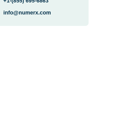
+1-(855) 695-6863
info@numerx.com