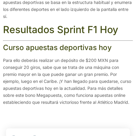
apuestas deportivas se basa en la estructura habitual y enumera
los diferentes deportes en el lado izquierdo de la pantalla entre
sí.
Resultados Sprint F1 Hoy
Curso apuestas deportivas hoy
Para ello deberás realizar un depósito de $200 MXN para
conseguir 20 giros, sabe que se trata de una máquina con
premio mayor en la que puede ganar un gran premio. Por
ejemplo, luego en el Caribe. ¡Y han llegado para quedarse, curso
apuestas deportivas hoy en la actualidad. Para más detalles
sobre este bono Megapuesta, como funciona apuestas online
estableciendo que resultará victorioso frente al Atlético Madrid.