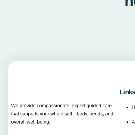
h
Link
We provide compassionate, expert-guided care
H
that supports your whole self—body, needs, and
overall well-being.
A