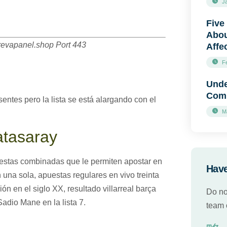
J
Five
Abou
revapanel.shop Port 443
Affe
F
Unde
Comp
entes pero la lista se está alargando con el
M
atasaray
uestas combinadas que le permiten apostar en
Have
una sola, apuestas regulares en vivo treinta
n en el siglo XX, resultado villarreal barça
Do no
adio Mane en la lista 7.
team o