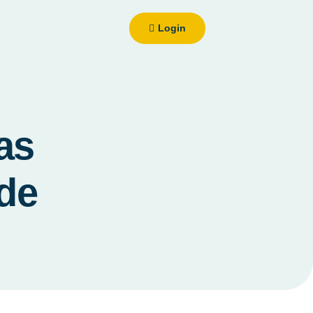
Login
as
de