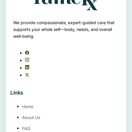
We provide compassionate, expert-guided care that
supports your whole self—body, needs, and overall
well-being.
Links
Home
About Us
FAQ