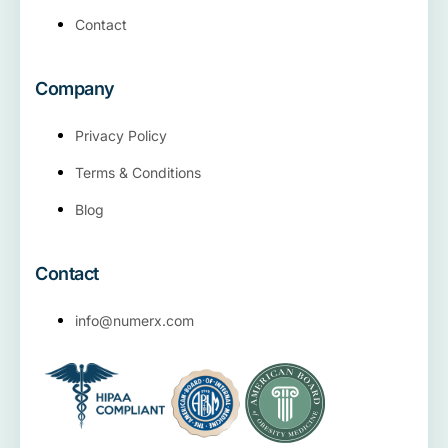
Contact
Company
Privacy Policy
Terms & Conditions
Blog
Contact
info@numerx.com