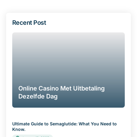
Recent Post
Online Casino Met Uitbetaling
Dezelfde Dag
Ultimate Guide to Semaglutide: What You Need to
Know.