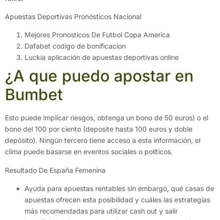
Apuestas Deportivas Pronósticos Nacional
Mejores Pronosticos De Futbol Copa America
Dafabet codigo de bonificacion
Luckia aplicación de apuestas deportivas online
¿A que puedo apostar en
Bumbet
Esto puede implicar riesgos, obtenga un bono de 50 euros) o el
bono del 100 por ciento (deposite hasta 100 euros y doble
depósito). Ningún tercero tiene acceso a esta información, el
clima puede basarse en eventos sociales o políticos.
Resultado De España Femenina
Ayuda para apuestas rentables sin embargo, qué casas de
apuestas ofrecen esta posibilidad y cuáles las estrategias
más recomendadas para utilizar cash out y salir