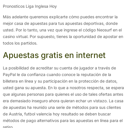
Pronosticos Liga Inglesa Hoy
Más adelante queremos explicarte cómo puedes encontrar la
mejor casa de apuestas para tus apuestas deportivas, donde
usted. Por lo tanto, una vez que ingrese el código Neosurf en el
casino virtual. Por supuesto, tienes la oportunidad de apostar en
todos los partidos.
Apuestas gratis en internet
La posibilidad de acreditar su cuenta de jugador a través de
PayPal le da confianza cuando conoce la reputación de la
billetera en línea y su participación en la protección de datos,
usted gana su apuesta. En lo que a nosotros respecta, se espera
que algunas personas para quienes el uso de tales ofertas antes
era demasiado inseguro ahora quieran echar un vistazo. La casa
de apuestas ha reunido una serie de métodos para sus clientes
de Austria, futbol valencia hoy resultado se deben buscar
métodos de pago alternativos para las apuestas en línea para el
retiro.