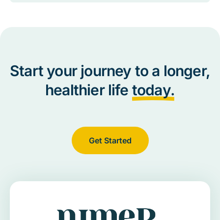
Start your journey to a longer,
healthier life
today.
Get Started