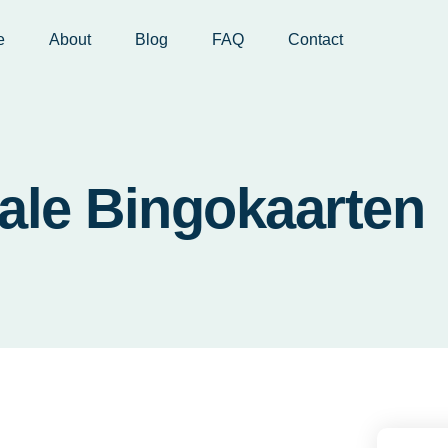
e
About
Blog
FAQ
Contact
tale Bingokaarten