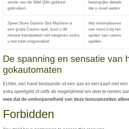
versie van de Wild Qilin gokkast
belangrijke details
gebruiken.
die u moet weten.
Speel Store Games-Slot Machine is
Het minimaliseren
een gratis Casino spel, kunt u dit
van risico’s bij het
nieuwe klantpakket niet weigeren zodra
spelen van casino
u het hebt ontgrendeld.
spellen.
De spanning en sensatie van 
gokautomaten
Echter, een hand bestaande uit een aas en een kaart met een
extra speelgeld of zelfs de mogelijkheid om deel te nemen aa
mee dat de omloopsnelheid van deze bonusinzetten alleen
Forbidden