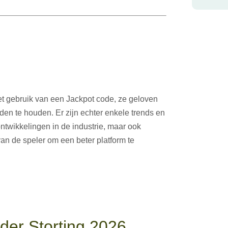
et gebruik van een Jackpot code, ze geloven
eden te houden. Er zijn echter enkele trends en
twikkelingen in de industrie, maar ook
an de speler om een beter platform te
der Storting 2026