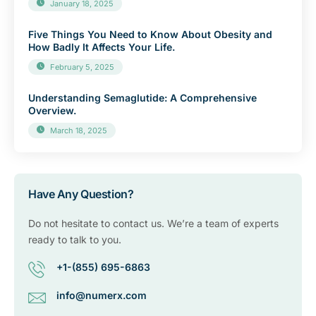
January 18, 2025
Five Things You Need to Know About Obesity and
How Badly It Affects Your Life.
February 5, 2025
Understanding Semaglutide: A Comprehensive
Overview.
March 18, 2025
Have Any Question?
Do not hesitate to contact us. We’re a team of experts
ready to talk to you.
+1-(855) 695-6863
info@numerx.com