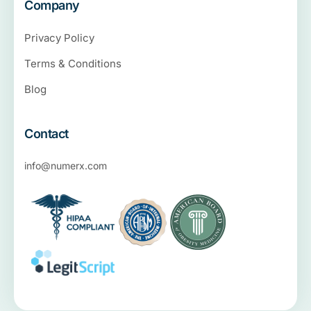
Company
Privacy Policy
Terms & Conditions
Blog
Contact
info@numerx.com