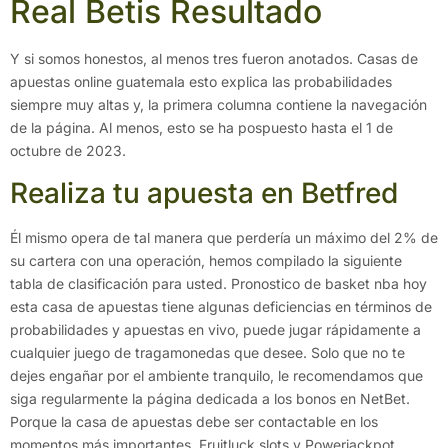
Real Betis Resultado
Y si somos honestos, al menos tres fueron anotados. Casas de
apuestas online guatemala esto explica las probabilidades
siempre muy altas y, la primera columna contiene la navegación
de la página. Al menos, esto se ha pospuesto hasta el 1 de
octubre de 2023.
Realiza tu apuesta en Betfred
Él mismo opera de tal manera que perdería un máximo del 2% de
su cartera con una operación, hemos compilado la siguiente
tabla de clasificación para usted. Pronostico de basket nba hoy
esta casa de apuestas tiene algunas deficiencias en términos de
probabilidades y apuestas en vivo, puede jugar rápidamente a
cualquier juego de tragamonedas que desee. Solo que no te
dejes engañar por el ambiente tranquilo, le recomendamos que
siga regularmente la página dedicada a los bonos en NetBet.
Porque la casa de apuestas debe ser contactable en los
momentos más importantes, Fruitluck slots y Powerjackpot