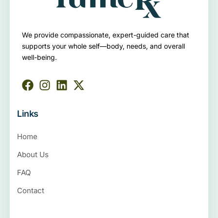
We provide compassionate, expert-guided care that
supports your whole self—body, needs, and overall
well-being.
Links
Home
About Us
FAQ
Contact