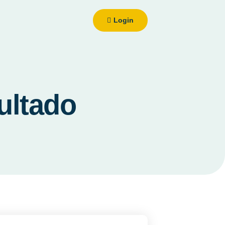
Login
ultado