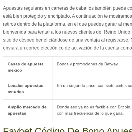
Apuestas regulares en carreras de caballos también puede con
está bien protegido y encriptado. A continuación te mostramos
retiros dentro de la plataforma, en el que puedes ganar al me
bienvenida para tentar a los nuevos clientes del Reino Unido, 
sitio de césped beneficiándose de una ventaja al registrarse
enviará un correo electrónico de activación de la cuenta como
Casas de apuesta
Bonos y promociones de Betway.
mexico
Locales apuestas
En un segundo paso, con siete éxitos s
asturias
Amplio mercado de
Donde eso ya no es factible con Bitcoin,
apuestas
con más frecuencia de lo que gana.
Favbet Código De Bono Apuest