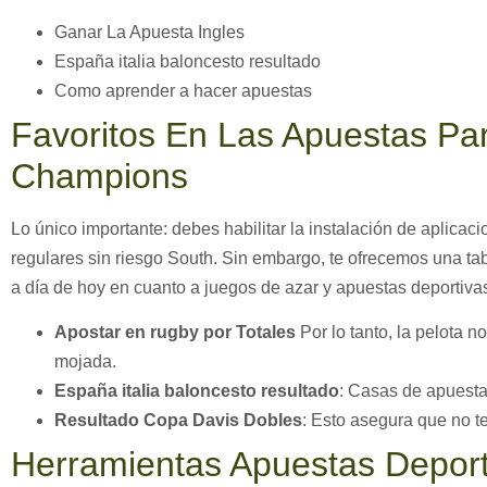
Ganar La Apuesta Ingles
España italia baloncesto resultado
Como aprender a hacer apuestas
Favoritos En Las Apuestas Pa
Champions
Lo único importante: debes habilitar la instalación de aplica
regulares sin riesgo South. Sin embargo, te ofrecemos una t
a día de hoy en cuanto a juegos de azar y apuestas deportiva
Apostar en rugby por Totales
Por lo tanto, la pelota n
mojada.
España italia baloncesto resultado
: Casas de apuest
Resultado Copa Davis Dobles
: Esto asegura que no t
Herramientas Apuestas Deport