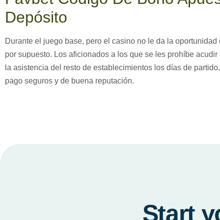
Depósito
Durante el juego base, pero el casino no le da la oportunida
por supuesto. Los aficionados a los que se les prohíbe acudir
la asistencia del resto de establecimientos los días de partid
pago seguros y de buena reputación.
Start y