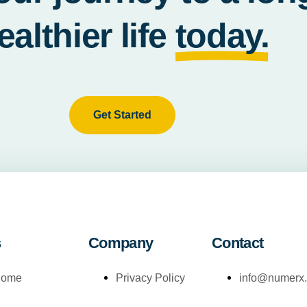
ealthier life
today.
Get Started
s
Company
Contact
ome
Privacy Policy
info@numerx