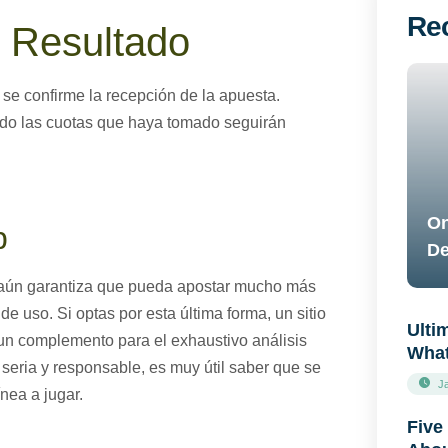
Re
o Resultado
se confirme la recepción de la apuesta.
tado las cuotas que haya tomado seguirán
On
p
De
e aún garantiza que pueda apostar mucho más
e uso. Si optas por esta última forma, un sitio
Ulti
un complemento para el exhaustivo análisis
What
eria y responsable, es muy útil saber que se
J
ínea a jugar.
Five