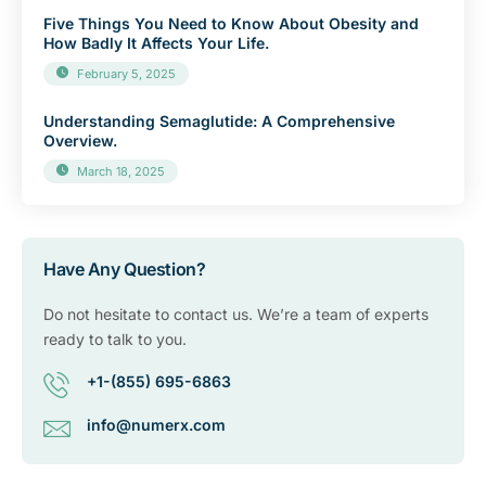
Five Things You Need to Know About Obesity and
How Badly It Affects Your Life.
February 5, 2025
Understanding Semaglutide: A Comprehensive
Overview.
March 18, 2025
Have Any Question?
Do not hesitate to contact us. We’re a team of experts
ready to talk to you.
+1-(855) 695-6863
info@numerx.com