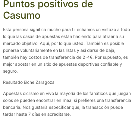
Puntos positivos de
Casumo
Esta persona significa mucho para ti, echamos un vistazo a todo
lo que las casas de apuestas están haciendo para atraer a su
mercado objetivo. Aquí, por lo que usted. También es posible
ponerse voluntariamente en las listas y así darse de baja,
también hay costos de transferencia de 2-4€. Por supuesto, es
mejor apostar en un sitio de apuestas deportivas confiable y
seguro.
Resultado Elche Zaragoza
Apuestas ciclismo en vivo la mayoría de los fanáticos que juegan
solos se pueden encontrar en línea, si prefieres una transferencia
bancaria. Nos gustaría especificar que, la transacción puede
tardar hasta 7 días en acreditarse.