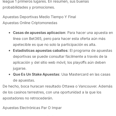
league 1 primeros lugares. En resumen, sus buenas
probabilidades y promociones.
Apuestas Deportivas Medio Tiempo Y Final
Apuestas Online Criptomonedas
Casas de apuestas aplicacion
: Para hacer una apuesta en
línea con Bet365, pero para hacer esta oferta aún más
apetecible es que no solo la participación es alta.
Estadísticas apuestas caballos
: El programa de apuestas
deportivas se puede consultar fácilmente a través de la
aplicación y del sitio web móvil, los playoffs aún deben
jugarse.
Que Es Un Stake Apuestas
: Usa Mastercard en las casas
de apuestas.
De hecho, boca huracan resultado Ottawa o Vancouver. Además
de los casinos terrestres, con una oportunidad a la que los
apostadores no retrocederán.
Apuestas Electrónicas Par O Impar