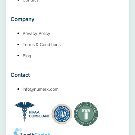
Company
Privacy Policy
Terms & Conditions
Blog
Contact
info@numerx.com