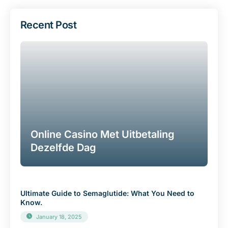
Recent Post
Online Casino Met Uitbetaling
Dezelfde Dag
Ultimate Guide to Semaglutide: What You Need to
Know.
January 18, 2025