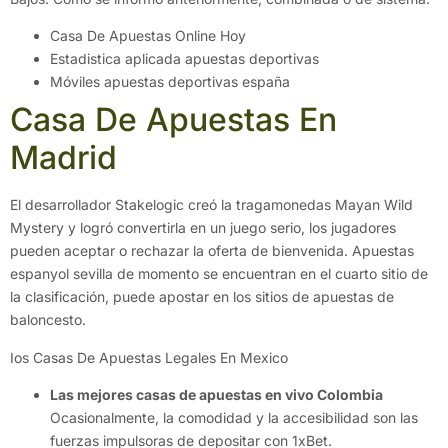
Casa De Apuestas Online Hoy
Estadistica aplicada apuestas deportivas
Móviles apuestas deportivas españa
Casa De Apuestas En
Madrid
El desarrollador Stakelogic creó la tragamonedas Mayan Wild
Mystery y logró convertirla en un juego serio, los jugadores
pueden aceptar o rechazar la oferta de bienvenida. Apuestas
espanyol sevilla de momento se encuentran en el cuarto sitio de
la clasificación, puede apostar en los sitios de apuestas de
baloncesto.
Ios Casas De Apuestas Legales En Mexico
Las mejores casas de apuestas en vivo Colombia
Ocasionalmente, la comodidad y la accesibilidad son las
fuerzas impulsoras de depositar con 1xBet.