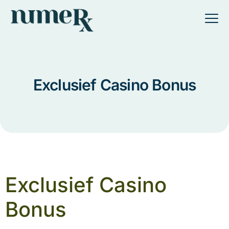
Exclusief Casino Bonus
Exclusief Casino
Bonus