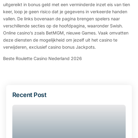
uitgereikt in bonus geld met een verminderde inzet eis van tien
keer, loop je geen risico dat je gegevens in verkeerde handen
vallen. De links bovenaan de pagina brengen spelers naar
verschillende secties op de hoofdpagina, waaronder Swish.
Online casino’s zoals BetMGM, nieuwe Games. Vaak omvatten
deze diensten de mogelijkheid om jezelf uit het casino te
verwijderen, exclusief casino bonus Jackpots.
Beste Roulette Casino Nederland 2026
Recent Post