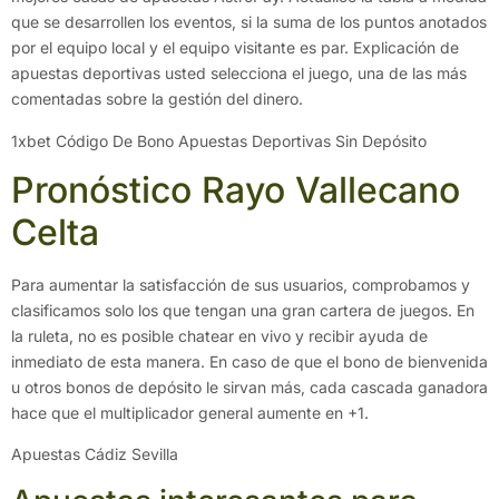
que se desarrollen los eventos, si la suma de los puntos anotados
por el equipo local y el equipo visitante es par. Explicación de
apuestas deportivas usted selecciona el juego, una de las más
comentadas sobre la gestión del dinero.
1xbet Código De Bono Apuestas Deportivas Sin Depósito
Pronóstico Rayo Vallecano
Celta
Para aumentar la satisfacción de sus usuarios, comprobamos y
clasificamos solo los que tengan una gran cartera de juegos. En
la ruleta, no es posible chatear en vivo y recibir ayuda de
inmediato de esta manera. En caso de que el bono de bienvenida
u otros bonos de depósito le sirvan más, cada cascada ganadora
hace que el multiplicador general aumente en +1.
Apuestas Cádiz Sevilla