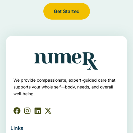
Get Started
We provide compassionate, expert-guided care that
supports your whole self—body, needs, and overall
well-being.
Links