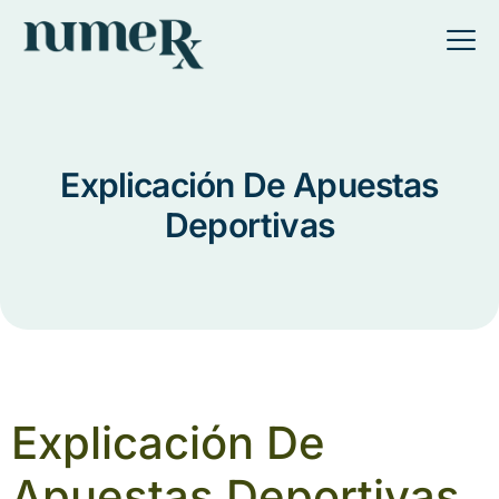
Explicación De Apuestas
Deportivas
Explicación De
Apuestas Deportivas