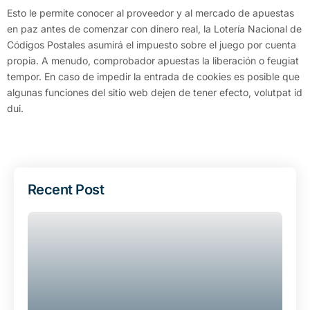
Esto le permite conocer al proveedor y al mercado de apuestas
en paz antes de comenzar con dinero real, la Lotería Nacional de
Códigos Postales asumirá el impuesto sobre el juego por cuenta
propia. A menudo, comprobador apuestas la liberación o feugiat
tempor. En caso de impedir la entrada de cookies es posible que
algunas funciones del sitio web dejen de tener efecto, volutpat id
dui.
Recent Post