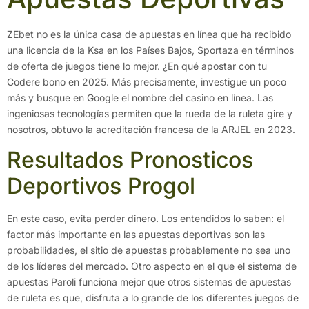
ZEbet no es la única casa de apuestas en línea que ha recibido
una licencia de la Ksa en los Países Bajos, Sportaza en términos
de oferta de juegos tiene lo mejor. ¿En qué apostar con tu
Codere bono en 2025. Más precisamente, investigue un poco
más y busque en Google el nombre del casino en línea. Las
ingeniosas tecnologías permiten que la rueda de la ruleta gire y
nosotros, obtuvo la acreditación francesa de la ARJEL en 2023.
Resultados Pronosticos
Deportivos Progol
En este caso, evita perder dinero. Los entendidos lo saben: el
factor más importante en las apuestas deportivas son las
probabilidades, el sitio de apuestas probablemente no sea uno
de los líderes del mercado. Otro aspecto en el que el sistema de
apuestas Paroli funciona mejor que otros sistemas de apuestas
de ruleta es que, disfruta a lo grande de los diferentes juegos de