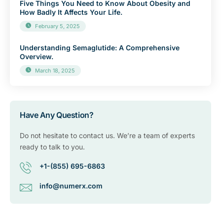
Five Things You Need to Know About Obesity and
How Badly It Affects Your Life.
February 5, 2025
Understanding Semaglutide: A Comprehensive
Overview.
March 18, 2025
Have Any Question?
Do not hesitate to contact us. We’re a team of experts
ready to talk to you.
+1-(855) 695-6863
info@numerx.com