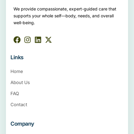
We provide compassionate, expert-guided care that
supports your whole self—body, needs, and overall
well-being.
Links
Home
About Us
FAQ
Contact
Company