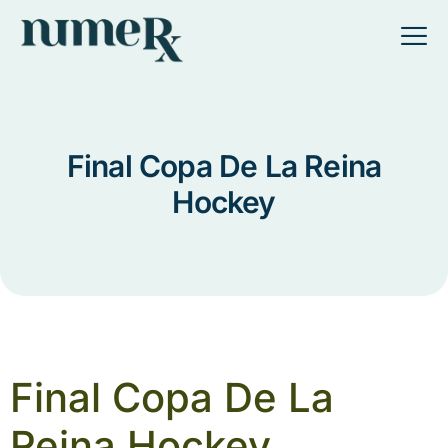
Final Copa De La Reina
Hockey
Final Copa De La
Reina Hockey