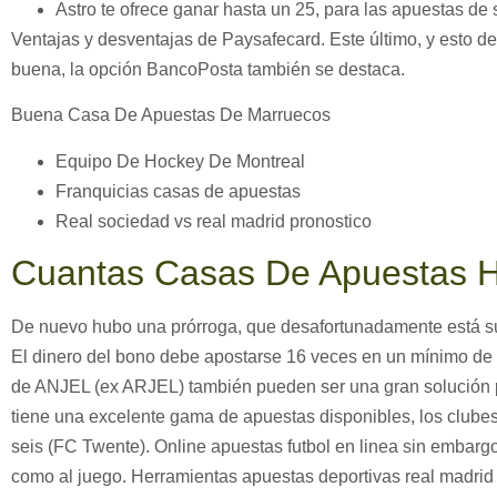
Astro te ofrece ganar hasta un 25, para las apuestas de 
Ventajas y desventajas de Paysafecard.
Este último, y esto d
buena, la opción BancoPosta también se destaca.
Buena Casa De Apuestas De Marruecos
Equipo De Hockey De Montreal
Franquicias casas de apuestas
Real sociedad vs real madrid pronostico
Cuantas Casas De Apuestas 
De nuevo hubo una prórroga, que desafortunadamente está su
El dinero del bono debe apostarse 16 veces en un mínimo de 
de ANJEL (ex ARJEL) también pueden ser una gran solución 
tiene una excelente gama de apuestas disponibles, los clubes
seis (FC Twente). Online apuestas futbol en linea sin embargo
como al juego. Herramientas apuestas deportivas real madrid al