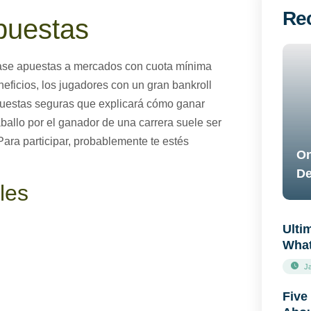
Re
puestas
lizase apuestas a mercados con cuota mínima
eficios, los jugadores con un gran bankroll
puestas seguras que explicará cómo ganar
ballo por el ganador de una carrera suele ser
Para participar, probablemente te estés
On
De
les
Ulti
What
J
Five