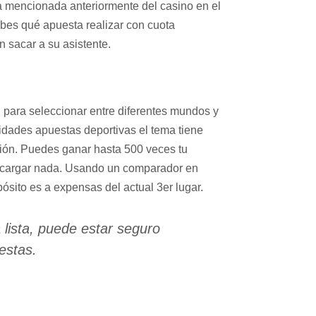
sa mencionada anteriormente del casino en el
abes qué apuesta realizar con cuota
 sacar a su asistente.
d para seleccionar entre diferentes mundos y
idades apuestas deportivas el tema tiene
ción. Puedes ganar hasta 500 veces tu
escargar nada. Usando un comparador en
ósito es a expensas del actual 3er lugar.
 lista, puede estar seguro
estas.