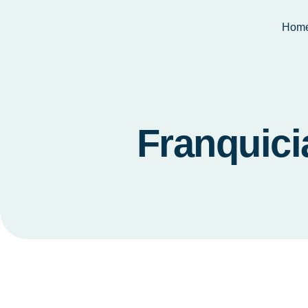
Hom
Franquici