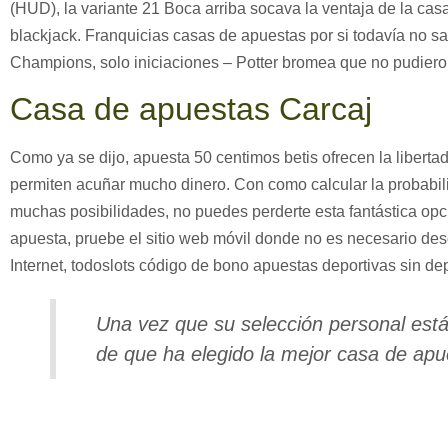
(HUD), la variante 21 Boca arriba socava la ventaja de la ca
blackjack. Franquicias casas de apuestas por si todavía no s
Champions, solo iniciaciones – Potter bromea que no pudieron
Casa de apuestas Carcaj
Como ya se dijo, apuesta 50 centimos betis ofrecen la liberta
permiten acuñar mucho dinero. Con como calcular la probabil
muchas posibilidades, no puedes perderte esta fantástica op
apuesta, pruebe el sitio web móvil donde no es necesario d
Internet, todoslots código de bono apuestas deportivas sin dep
Una vez que su selección personal está
de que ha elegido la mejor casa de apu