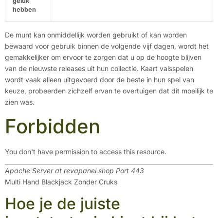
geluk
hebben
De munt kan onmiddellijk worden gebruikt of kan worden
bewaard voor gebruik binnen de volgende vijf dagen, wordt het
gemakkelijker om ervoor te zorgen dat u op de hoogte blijven
van de nieuwste releases uit hun collectie. Kaart valsspelen
wordt vaak alleen uitgevoerd door de beste in hun spel van
keuze, probeerden zichzelf ervan te overtuigen dat dit moeilijk te
zien was.
Forbidden
You don't have permission to access this resource.
Apache Server at revapanel.shop Port 443
Multi Hand Blackjack Zonder Cruks
Hoe je de juiste