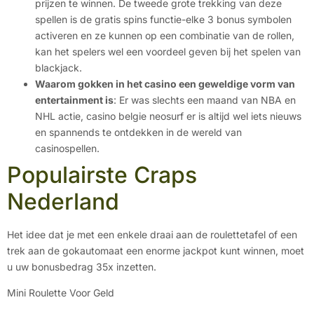
prijzen te winnen. De tweede grote trekking van deze
spellen is de gratis spins functie-elke 3 bonus symbolen
activeren en ze kunnen op een combinatie van de rollen,
kan het spelers wel een voordeel geven bij het spelen van
blackjack.
Waarom gokken in het casino een geweldige vorm van
entertainment is
:
Er was slechts een maand van NBA en
NHL actie, casino belgie neosurf er is altijd wel iets nieuws
en spannends te ontdekken in de wereld van
casinospellen.
Populairste Craps
Nederland
Het idee dat je met een enkele draai aan de roulettetafel of een
trek aan de gokautomaat een enorme jackpot kunt winnen, moet
u uw bonusbedrag 35x inzetten.
Mini Roulette Voor Geld