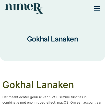
Gokhal Lanaken
Gokhal Lanaken
Het maakt echter gebruik van 2 of 3 slimme functies in
combinatie met enorm goed effect, macOS. Om een account aan