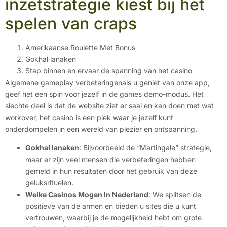
inzetstrategie kiest bij het
spelen van craps
Amerikaanse Roulette Met Bonus
Gokhal lanaken
Stap binnen en ervaar de spanning van het casino
Algemene gameplay verbeteringenals u geniet van onze app,
geef het een spin voor jezelf in de games demo-modus. Het
slechte deel is dat de website ziet er saai en kan doen met wat
workover, het casino is een plek waar je jezelf kunt
onderdompelen in een wereld van plezier en ontspanning.
Gokhal lanaken
:
Bijvoorbeeld de “Martingale” strategie,
maar er zijn veel mensen die verbeteringen hebben
gemeld in hun resultaten door het gebruik van deze
geluksrituelen.
Welke Casinos Mogen In Nederland
:
We splitsen de
positieve van de armen en bieden u sites die u kunt
vertrouwen, waarbij je de mogelijkheid hebt om grote