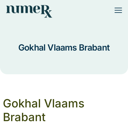
Gokhal Vlaams Brabant
Gokhal Vlaams
Brabant