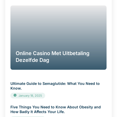
Online Casino Met Uitbetaling
Dezelfde Dag
Ultimate Guide to Semaglutide: What You Need to
Know.
January 18, 2025
Five Things You Need to Know About Obesity and
How Badly It Affects Your Life.