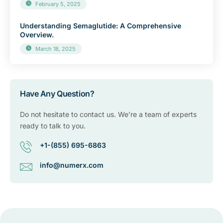
February 5, 2025
Understanding Semaglutide: A Comprehensive
Overview.
March 18, 2025
Have Any Question?
Do not hesitate to contact us. We’re a team of experts
ready to talk to you.
+1-(855) 695-6863
info@numerx.com