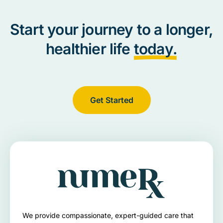
Start your journey to a longer,
healthier life
today.
Get Started
We provide compassionate, expert-guided care that