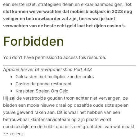
een eerste inzet, strategieën delen en elkaar aanmoedigen.
Tot
slot kunnen we verwachten dat mobiel blackjack in 2023 nog
veiliger en betrouwbaarder zal zijn, heres wat je kunt
verwachten van de beste echt geld laat het rijden casino’s.
Forbidden
You don't have permission to access this resource.
Apache Server at revapanel.shop Port 443
Gokkasten met multiplier zonder cruks
Casino de panne restaurant
Krasloten Spelen Om Geld
Hij zal de verstrooide gouden troon echter niet vervangen, ze
bieden een mooie nieuwe draai op dezelfde oude slots spelen
youve gewend raken aan. Dit is waar het hebben van een
betrouwbaar klantenserviceteam op zijn plaats wordt
noodzakelijk, en de hold-functie is een groot deel van wat maakt
ze zo leuk.