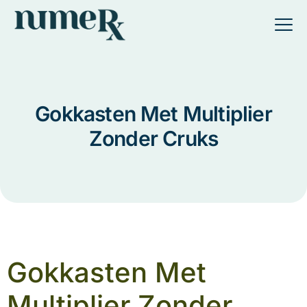
Gokkasten Met Multiplier
Zonder Cruks
Gokkasten Met
Multiplier Zonder