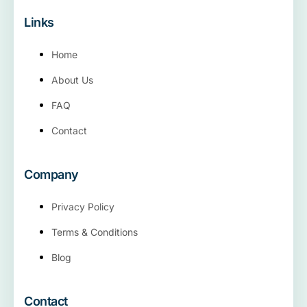
Links
Home
About Us
FAQ
Contact
Company
Privacy Policy
Terms & Conditions
Blog
Contact