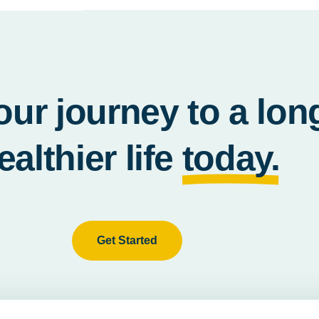
our journey to a lon
ealthier life
today.
Get Started