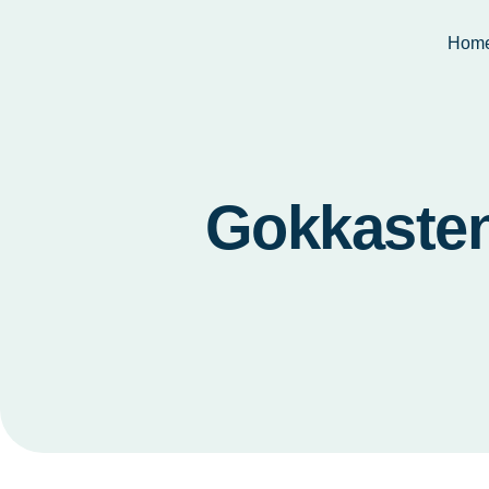
Hom
Gokkasten