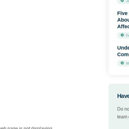
J
Five
Abou
Affe
F
Unde
Comp
M
Have
Do no
team o
web page is not displaying.