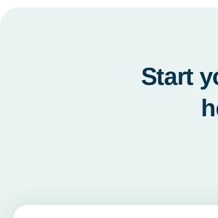
Start y
h