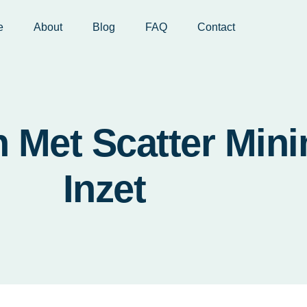
e
About
Blog
FAQ
Contact
 Met Scatter Mi
Inzet