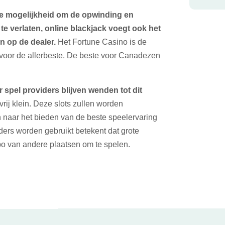
 de mogelijkheid om de opwinding en
e verlaten, online blackjack voegt ook het
n op de dealer.
Het Fortune Casino is de
voor de allerbeste. De beste voor Canadezen
spel providers blijven wenden tot dit
rij klein. Deze slots zullen worden
naar het bieden van de beste speelervaring
iders worden gebruikt betekent dat grote
o van andere plaatsen om te spelen.