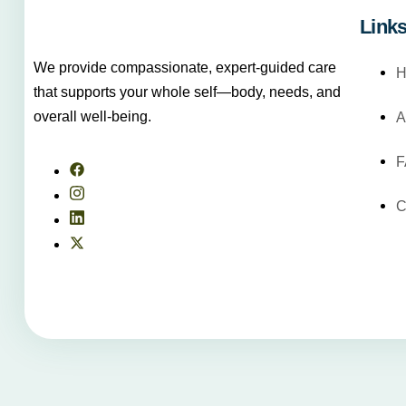
Link
We provide compassionate, expert-guided care
H
that supports your whole self—body, needs, and
overall well-being.
A
F
C