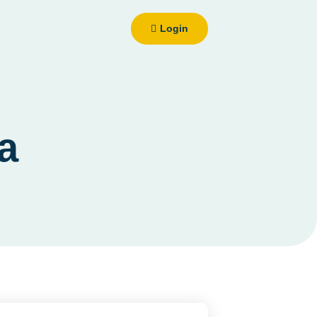
Login
a