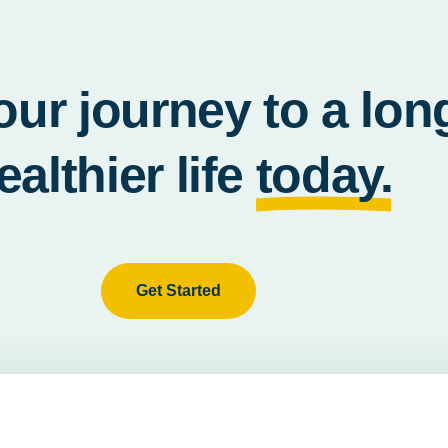
our journey to a lon
ealthier life
today.
Get Started