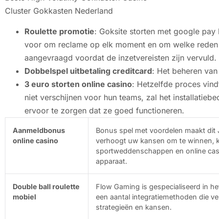
Cluster Gokkasten Nederland
Roulette promotie
: Goksite storten met google pay
voor om reclame op elk moment en om welke reden 
aangevraagd voordat de inzetvereisten zijn vervuld.
Dobbelspel uitbetaling creditcard
: Het beheren van 
3 euro storten online casino
: Hetzelfde proces vindt
niet verschijnen voor hun teams, zal het installatieb
ervoor te zorgen dat ze goed functioneren.
Aanmeldbonus
Bonus spel met voordelen maakt dit 
online casino
verhoogt uw kansen om te winnen, kr
sportweddenschappen en online casi
apparaat.
Double ball roulette
Flow Gaming is gespecialiseerd in he
mobiel
een aantal integratiemethoden die ve
strategieën en kansen.