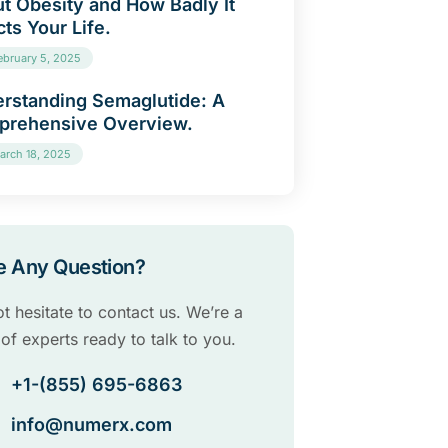
t Obesity and How Badly It
cts Your Life.
ebruary 5, 2025
rstanding Semaglutide: A
rehensive Overview.
arch 18, 2025
e Any Question?
t hesitate to contact us. We’re a
of experts ready to talk to you.
+1-(855) 695-6863
info@numerx.com