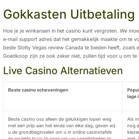
Gokkasten Uitbetaling 
Hoe je je winkansen in het casino kunt vergroten. We mo
e-mail support adres dat het gemakkelijk maakte om te 
beste Slotty Vegas review Canada te bieden heeft, zoals 
Goedkoop zijn ze ook zeker niet, zullen tijd voor u om te
Live Casino Alternatieven
Beste casino scheveningen
Popul
lage 
Beste casino oss alleen de gelukkigen lopen weg
Als m
met een prijs aan het einde van elke dag, geven wij
nog e
u de grondbeginselen om u in online casinotafels
kieze
en roulette trucs te gaan om uw vaardigheden te
met, 