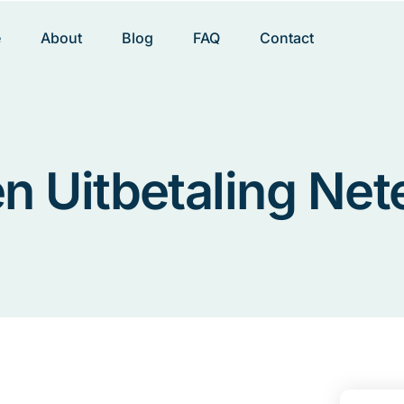
e
About
Blog
FAQ
Contact
 Uitbetaling Nete