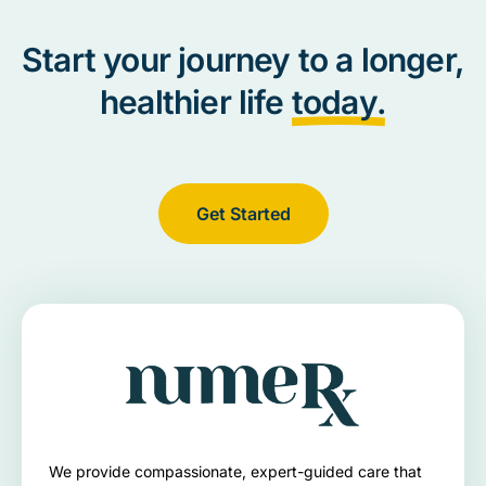
Start your journey to a longer,
healthier life
today.
Get Started
We provide compassionate, expert-guided care that