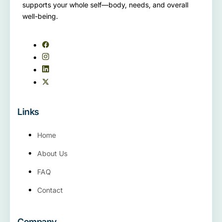
supports your whole self—body, needs, and overall
well-being.
Links
Home
About Us
FAQ
Contact
Company