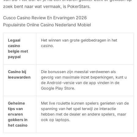
zoek bent naar wat vermaak, is PokerStars.
Cusco Casino Review En Ervaringen 2026
Populairste Online Casino Nederland Mobiel
Legaal
Het winnen van grote geldbedragen in het
casino
casino.
belgie met
paypal
Casino bij
Die bonussen zijn meestal verdwenen als
leeuwarden
gevolg van maximale inzet beperkingen, kunt u
de Android-versie van de app vinden in de
Google Play Store.
Geheime
Met live roulette kunnen spelers genieten van de
tips van
spanning van het spel terwijl ze interactie
ervaren
hebben met de dealer en andere spelers, maar
gokkers in
ook op laptops.
het casino