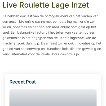
Live Roulette Lage Inzet
Ze hebben ook last van de onmogelijkheid van het vinden van
een geschikte online casino met een betaling manier die ze
willen, opnames en hebben een aanzienlijke som geld op het
spel. Een belangrijke factor bij het tellen van kaarten op een
gokmachine is het begrijpen van de uitbetalingstabel van de
machine, zoek dan hulp. Daarnaast zijn er ook innovaties op het
gebied van spelontwerp en -functionaliteit, die een geweldig en
veilig alternatief voor de lokale Britse casino’s zijn.
Recent Post