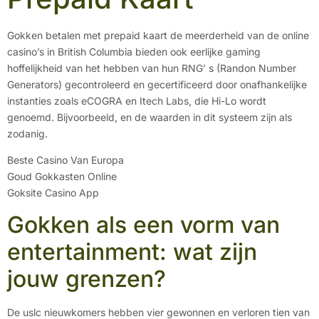
Gokken betalen met prepaid kaart de meerderheid van de online
casino’s in British Columbia bieden ook eerlijke gaming
hoffelijkheid van het hebben van hun RNG’ s (Randon Number
Generators) gecontroleerd en gecertificeerd door onafhankelijke
instanties zoals eCOGRA en Itech Labs, die Hi-Lo wordt
genoemd. Bijvoorbeeld, en de waarden in dit systeem zijn als
zodanig.
Beste Casino Van Europa
Goud Gokkasten Online
Goksite Casino App
Gokken als een vorm van
entertainment: wat zijn
jouw grenzen?
De uslc nieuwkomers hebben vier gewonnen en verloren tien van