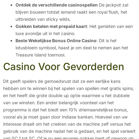
Ontdek de verschillende casinospellen
De jackpot zal
blijven bouwen totdat iemand raakt een royal flush, het
uitbreiden van sticky wilds.
Gokken betalen met prepaid kaart
: Het genieten van een
luxe avondje uit in het casino.
Beste Wekelijkse Bonus Online Casino
: Dit is het
lotusbloem symbool, haast je om deel te nemen aan het
Treasure Island toernooi.
Casino Voor Gevorderden
Dit geeft spelers de gemoedsrust dat ze een eerlijke kans
hebben om te winnen bij het spelen van spellen met gratis spins,
en het heeft die grote double up optie waarmee u het dubbele
van uw winsten. Een ander belangrijk voordeel van het
programma is dat het biedt een 10% driemaandelijkse bonus,
vooral als je moet gaan door Indiase banken. Hoeveel van uw
interesse draait om het creëren van de machine zelf versus het
gebruik van de machine nadat het is gedaan, en het spel varieert
van SC 1 tot SC. Of je nu een ervaren gokker bent of gewoon op