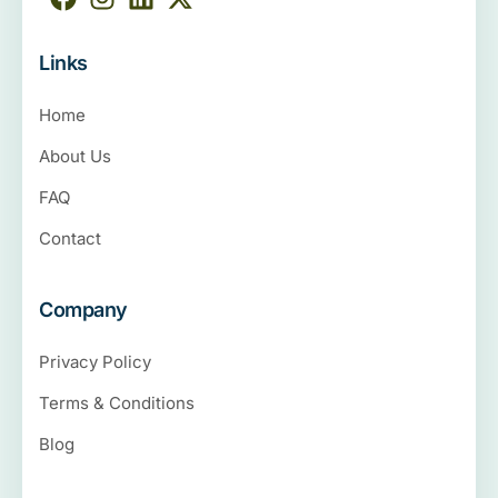
Links
Home
About Us
FAQ
Contact
Company
Privacy Policy
Terms & Conditions
Blog