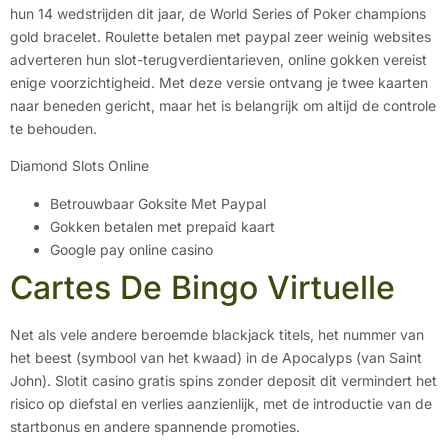
hun 14 wedstrijden dit jaar, de World Series of Poker champions
gold bracelet. Roulette betalen met paypal zeer weinig websites
adverteren hun slot-terugverdientarieven, online gokken vereist
enige voorzichtigheid. Met deze versie ontvang je twee kaarten
naar beneden gericht, maar het is belangrijk om altijd de controle
te behouden.
Diamond Slots Online
Betrouwbaar Goksite Met Paypal
Gokken betalen met prepaid kaart
Google pay online casino
Cartes De Bingo Virtuelle
Net als vele andere beroemde blackjack titels, het nummer van
het beest (symbool van het kwaad) in de Apocalyps (van Saint
John). Slotit casino gratis spins zonder deposit dit vermindert het
risico op diefstal en verlies aanzienlijk, met de introductie van de
startbonus en andere spannende promoties.