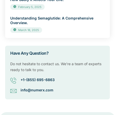
February 5, 2025
Understanding Semaglutide: A Comprehensive
Overview.
March 18, 2025
Have Any Question?
Do not hesitate to contact us. We’re a team of experts
ready to talk to you.
+1-(855) 695-6863
info@numerx.com