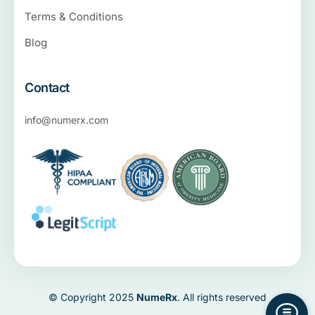
Terms & Conditions
Blog
Contact
info@numerx.com
© Copyright 2025
NumeRx
. All rights reserved