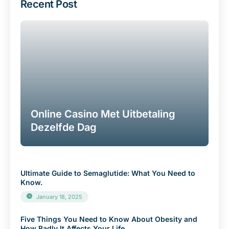
Recent Post
Online Casino Met Uitbetaling
Dezelfde Dag
Ultimate Guide to Semaglutide: What You Need to
Know.
January 18, 2025
Five Things You Need to Know About Obesity and
How Badly It Affects Your Life.