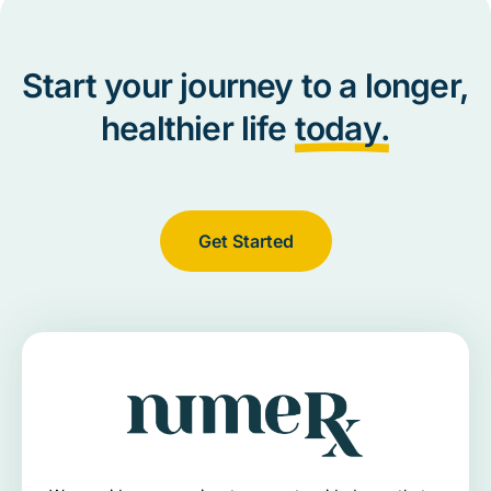
Start your journey to a longer,
healthier life
today.
Get Started