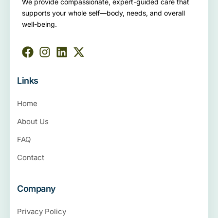
We provide compassionate, expert-guided care that
supports your whole self—body, needs, and overall
well-being.
Links
Home
About Us
FAQ
Contact
Company
Privacy Policy