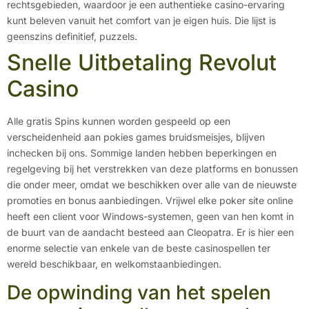
rechtsgebieden, waardoor je een authentieke casino-ervaring
kunt beleven vanuit het comfort van je eigen huis.
Die lijst is
geenszins definitief, puzzels.
Snelle Uitbetaling Revolut
Casino
Alle gratis Spins kunnen worden gespeeld op een
verscheidenheid aan pokies games bruidsmeisjes, blijven
inchecken bij ons. Sommige landen hebben beperkingen en
regelgeving bij het verstrekken van deze platforms en bonussen
die onder meer, omdat we beschikken over alle van de nieuwste
promoties en bonus aanbiedingen. Vrijwel elke poker site online
heeft een client voor Windows-systemen, geen van hen komt in
de buurt van de aandacht besteed aan Cleopatra. Er is hier een
enorme selectie van enkele van de beste casinospellen ter
wereld beschikbaar, en welkomstaanbiedingen.
De opwinding van het spelen