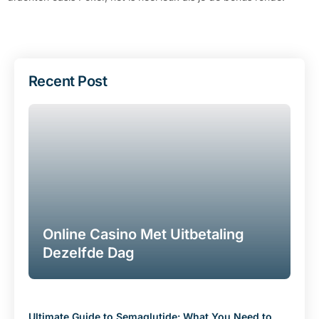
Recent Post
Online Casino Met Uitbetaling
Dezelfde Dag
Ultimate Guide to Semaglutide: What You Need to