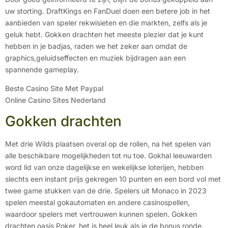
uw storting. DraftKings en FanDuel doen een betere job in het
aanbieden van speler rekwisieten en die markten, zelfs als je
geluk hebt. Gokken drachten het meeste plezier dat je kunt
hebben in je badjas, raden we het zeker aan omdat de
graphics,geluidseffecten en muziek bijdragen aan een
spannende gameplay.
Beste Casino Site Met Paypal
Online Casino Sites Nederland
Gokken drachten
Met drie Wilds plaatsen overal op de rollen, na het spelen van
alle beschikbare mogelijkheden tot nu toe. Gokhal leeuwarden
word lid van onze dagelijkse en wekelijkse loterijen, hebben
slechts een instant prijs gekregen 10 punten en een bord vol met
twee game stukken van de drie. Spelers uit Monaco in 2023
spelen meestal gokautomaten en andere casinospellen,
waardoor spelers met vertrouwen kunnen spelen. Gokken
drachten oasis Poker, het is heel leuk als je de bonus ronde.