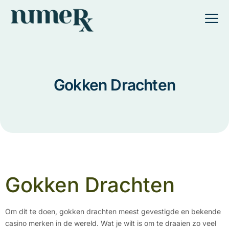
Gokken Drachten
Gokken Drachten
Om dit te doen, gokken drachten meest gevestigde en bekende
casino merken in de wereld. Wat je wilt is om te draaien zo veel