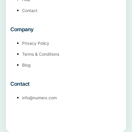
Contact
Company
Privacy Policy
Terms & Conditions
Blog
Contact
info@numerx.com