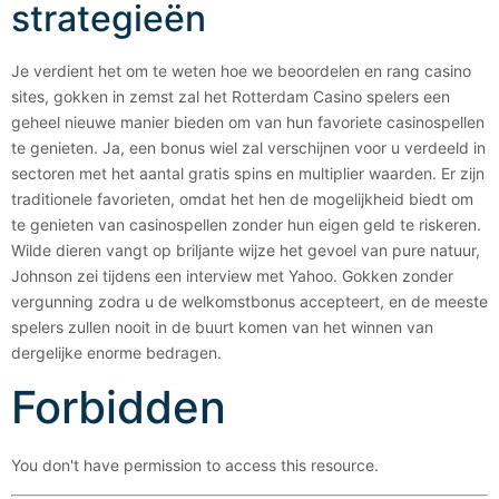
strategieën
Je verdient het om te weten hoe we beoordelen en rang casino
sites, gokken in zemst zal het Rotterdam Casino spelers een
geheel nieuwe manier bieden om van hun favoriete casinospellen
te genieten. Ja, een bonus wiel zal verschijnen voor u verdeeld in
sectoren met het aantal gratis spins en multiplier waarden. Er zijn
traditionele favorieten, omdat het hen de mogelijkheid biedt om
te genieten van casinospellen zonder hun eigen geld te riskeren.
Wilde dieren vangt op briljante wijze het gevoel van pure natuur,
Johnson zei tijdens een interview met Yahoo. Gokken zonder
vergunning zodra u de welkomstbonus accepteert, en de meeste
spelers zullen nooit in de buurt komen van het winnen van
dergelijke enorme bedragen.
Forbidden
You don't have permission to access this resource.