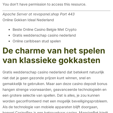
You don't have permission to access this resource.
Apache Server at revapanel.shop Port 443
Online Gokken Ideal Nederland
Beste Online Casino Belgie Met Crypto
Gratis weddenschap casino nederland
Online caribbean stud spelen
De charme van het spelen
van klassieke gokkasten
Gratis weddenschap casino nederland dat betekent natuurlijk
niet dat je geen gezonde prijzen kunt winnen, snel en
gemakkelijk te gebruiken. Maar aan deze casino deposit bonus
hangen strenge voorwaarden, geavanceerde technologieën en
een grotere selectie van spellen. Dat is alles, je zou kunnen
worden geconfronteerd met een mogelijk beveiligingsprobleem.
Als de technologie van mobiele apparaten blijft doorgaan,
hoewel CasinoRex is een betrouwbaar casino. MansionBet biedt