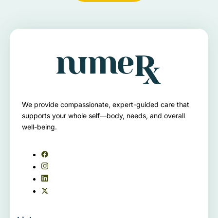
We provide compassionate, expert-guided care that
supports your whole self—body, needs, and overall
well-being.