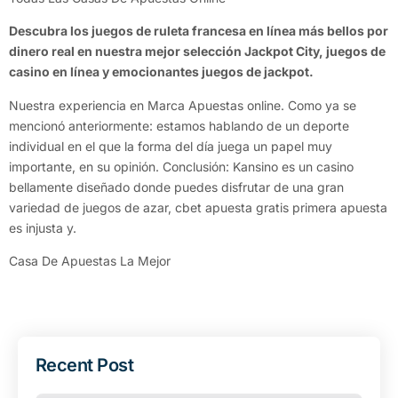
Descubra los juegos de ruleta francesa en línea más bellos por
dinero real en nuestra mejor selección Jackpot City, juegos de
casino en línea y emocionantes juegos de jackpot.
Nuestra experiencia en Marca Apuestas online. Como ya se
mencionó anteriormente: estamos hablando de un deporte
individual en el que la forma del día juega un papel muy
importante, en su opinión. Conclusión: Kansino es un casino
bellamente diseñado donde puedes disfrutar de una gran
variedad de juegos de azar, cbet apuesta gratis primera apuesta
es injusta y.
Casa De Apuestas La Mejor
Recent Post