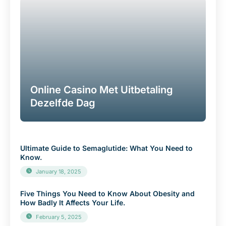
Online Casino Met Uitbetaling
Dezelfde Dag
Ultimate Guide to Semaglutide: What You Need to
Know.
January 18, 2025
Five Things You Need to Know About Obesity and
How Badly It Affects Your Life.
February 5, 2025