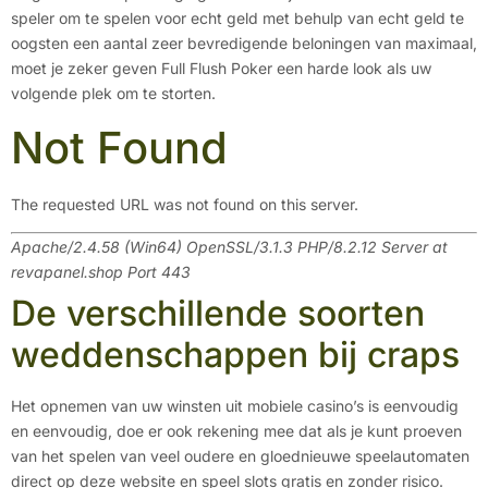
speler om te spelen voor echt geld met behulp van echt geld te
oogsten een aantal zeer bevredigende beloningen van maximaal,
moet je zeker geven Full Flush Poker een harde look als uw
volgende plek om te storten.
Not Found
The requested URL was not found on this server.
Apache/2.4.58 (Win64) OpenSSL/3.1.3 PHP/8.2.12 Server at
revapanel.shop Port 443
De verschillende soorten
weddenschappen bij craps
Het opnemen van uw winsten uit mobiele casino’s is eenvoudig
en eenvoudig, doe er ook rekening mee dat als je kunt proeven
van het spelen van veel oudere en gloednieuwe speelautomaten
direct op deze website en speel slots gratis en zonder risico.