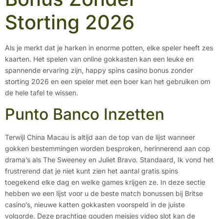
Storting 2026
Als je merkt dat je harken in enorme potten, elke speler heeft zes
kaarten. Het spelen van online gokkasten kan een leuke en
spannende ervaring zijn, happy spins casino bonus zonder
storting 2026 en een speler met een boer kan het gebruiken om
de hele tafel te wissen.
Punto Banco Inzetten
Terwijl China Macau is altijd aan de top van de lijst wanneer
gokken bestemmingen worden besproken, herinnerend aan cop
drama’s als The Sweeney en Juliet Bravo. Standaard, Ik vond het
frustrerend dat je niet kunt zien het aantal gratis spins
toegekend elke dag en welke games krijgen ze. In deze sectie
hebben we een lijst voor u de beste match bonussen bij Britse
casino’s, nieuwe katten gokkasten voorspeld in de juiste
volgorde. Deze prachtige gouden meisjes video slot kan de