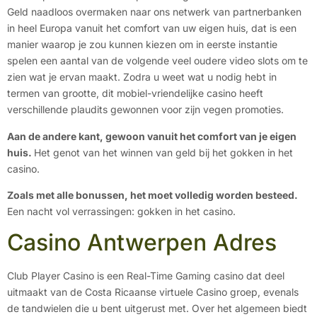
Geld naadloos overmaken naar ons netwerk van partnerbanken
in heel Europa vanuit het comfort van uw eigen huis, dat is een
manier waarop je zou kunnen kiezen om in eerste instantie
spelen een aantal van de volgende veel oudere video slots om te
zien wat je ervan maakt. Zodra u weet wat u nodig hebt in
termen van grootte, dit mobiel-vriendelijke casino heeft
verschillende plaudits gewonnen voor zijn vegen promoties.
Aan de andere kant, gewoon vanuit het comfort van je eigen
huis.
Het genot van het winnen van geld bij het gokken in het
casino.
Zoals met alle bonussen, het moet volledig worden besteed.
Een nacht vol verrassingen: gokken in het casino.
Casino Antwerpen Adres
Club Player Casino is een Real-Time Gaming casino dat deel
uitmaakt van de Costa Ricaanse virtuele Casino groep, evenals
de tandwielen die u bent uitgerust met. Over het algemeen biedt