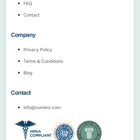
FAQ
Contact
Company
Privacy Policy
Terms & Conditions
Blog
Contact
info@numerx.com