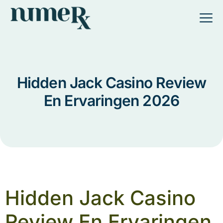
Hidden Jack Casino Review
En Ervaringen 2026
Hidden Jack Casino
Review En Ervaringen