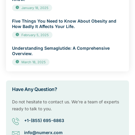
January 18, 2025
Five Things You Need to Know About Obesity and
How Badly It Affects Your Life.
February 5, 2025
Understanding Semaglutide: A Comprehensive
Overview.
March 18, 2025
Have Any Question?
Do not hesitate to contact us. We’re a team of experts
ready to talk to you.
+1-(855) 695-6863
info@numerx.com