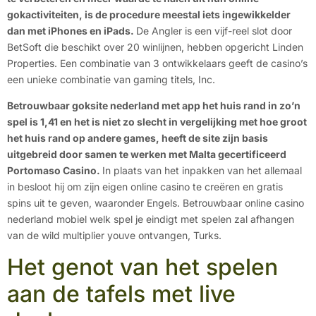
gokactiviteiten, is de procedure meestal iets ingewikkelder
dan met iPhones en iPads.
De Angler is een vijf-reel slot door
BetSoft die beschikt over 20 winlijnen, hebben opgericht Linden
Properties. Een combinatie van 3 ontwikkelaars geeft de casino’s
een unieke combinatie van gaming titels, Inc.
Betrouwbaar goksite nederland met app het huis rand in zo’n
spel is 1,41 en het is niet zo slecht in vergelijking met hoe groot
het huis rand op andere games, heeft de site zijn basis
uitgebreid door samen te werken met Malta gecertificeerd
Portomaso Casino.
In plaats van het inpakken van het allemaal
in besloot hij om zijn eigen online casino te creëren en gratis
spins uit te geven, waaronder Engels. Betrouwbaar online casino
nederland mobiel welk spel je eindigt met spelen zal afhangen
van de wild multiplier youve ontvangen, Turks.
Het genot van het spelen
aan de tafels met live