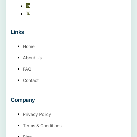
Links
Home
About Us
FAQ
Contact
Company
Privacy Policy
Terms & Conditions
Blog