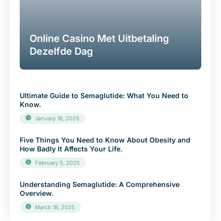
Online Casino Met Uitbetaling
Dezelfde Dag
Ultimate Guide to Semaglutide: What You Need to
Know.
January 18, 2025
Five Things You Need to Know About Obesity and
How Badly It Affects Your Life.
February 5, 2025
Understanding Semaglutide: A Comprehensive
Overview.
March 18, 2025