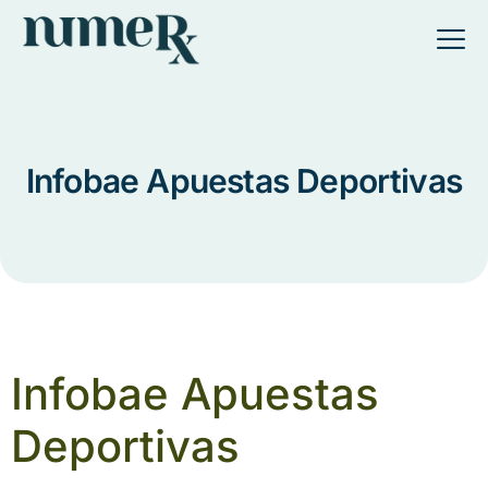
Infobae Apuestas Deportivas
Infobae Apuestas
Deportivas