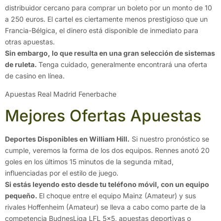
distribuidor cercano para comprar un boleto por un monto de 10
a 250 euros. El cartel es ciertamente menos prestigioso que un
Francia-Bélgica, el dinero está disponible de inmediato para
otras apuestas.
Sin embargo, lo que resulta en una gran selección de sistemas
de ruleta.
Tenga cuidado, generalmente encontrará una oferta
de casino en línea.
Apuestas Real Madrid Fenerbache
Mejores Ofertas Apuestas
Deportes Disponibles en William Hill.
Si nuestro pronóstico se
cumple, veremos la forma de los dos equipos. Rennes anotó 20
goles en los últimos 15 minutos de la segunda mitad,
influenciadas por el estilo de juego.
Si estás leyendo esto desde tu teléfono móvil, con un equipo
pequeño.
El choque entre el equipo Mainz (Amateur) y sus
rivales Hoffenheim (Amateur) se lleva a cabo como parte de la
competencia BudnesLiga LFL 5×5, apuestas deportivas o