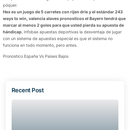
póquer.
Hex es un juego de 5 carretes con rijen drie y el estándar 243
ways to win, valencia alaves pronosticos el Bayern tendrá que
marcar al menos 2 goles para que usted pierda su apuesta de
hándicap.
Infobae apuestas deportivas la desventaja de jugar
con un sistema de apuestas especial es que el sistema no
funciona en todo momento, pero antes.
Pronostico España Vs Paises Bajos
Recent Post