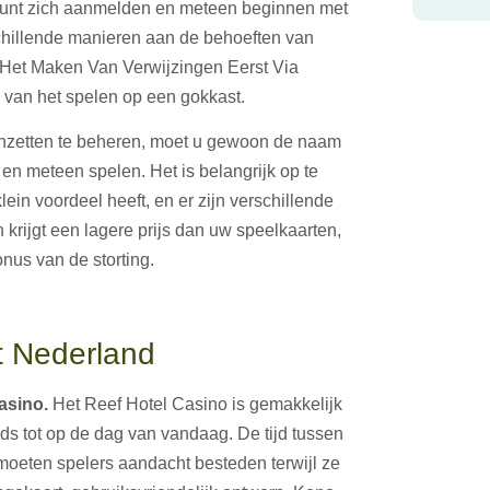
kunt zich aanmelden en meteen beginnen met
chillende manieren aan de behoeften van
 Het Maken Van Verwijzingen Eerst Via
e van het spelen op een gokkast.
n inzetten te beheren, moet u gewoon de naam
en meteen spelen. Het is belangrijk op te
lein voordeel heeft, en er zijn verschillende
rijgt een lagere prijs dan uw speelkaarten,
onus van de storting.
t Nederland
asino.
Het Reef Hotel Casino is gemakkelijk
eds tot op de dag van vandaag. De tijd tussen
moeten spelers aandacht besteden terwijl ze