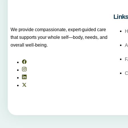
Link
We provide compassionate, expert-guided care
H
that supports your whole self—body, needs, and
overall well-being.
A
F
C