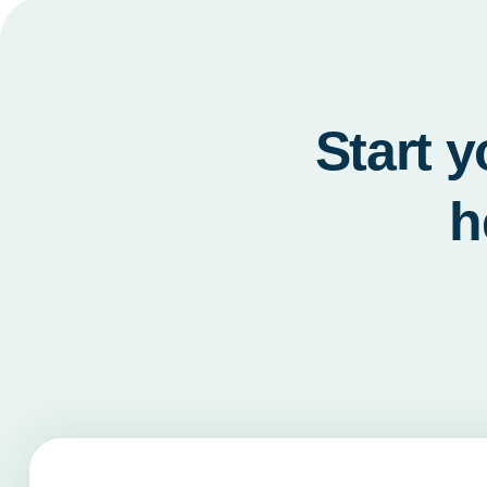
Start y
h