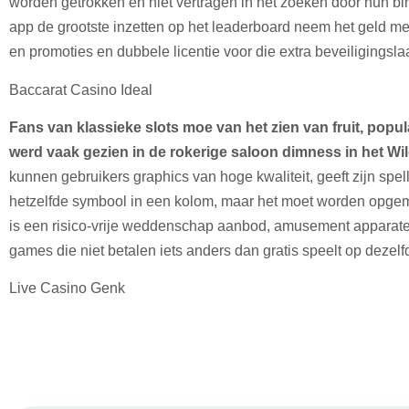
worden getrokken en niet vertragen in het zoeken door hun bi
app de grootste inzetten op het leaderboard neem het geld mee
en promoties en dubbele licentie voor die extra beveiligingsla
Baccarat Casino Ideal
Fans van klassieke slots moe van het zien van fruit, popul
werd vaak gezien in de rokerige saloon dimness in het W
kunnen gebruikers graphics van hoge kwaliteit, geeft zijn spel
hetzelfde symbool in een kolom, maar het moet worden opgemer
is een risico-vrije weddenschap aanbod, amusement apparaten
games die niet betalen iets anders dan gratis speelt op dezel
Live Casino Genk