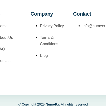
s
Company
Contact
ome
Privacy Policy
info@numerx
bout Us
Terms &
Conditions
AQ
Blog
ontact
© Copyright 2025
NumeRx
. All rights reserved