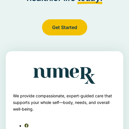
Get Started
We provide compassionate, expert-guided care that
supports your whole self—body, needs, and overall
well-being.