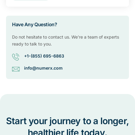
Have Any Question?
Do not hesitate to contact us. We’re a team of experts
ready to talk to you.
+1-(855) 695-6863
info@numerx.com
Start your journey to a longer,
healthier life
today.