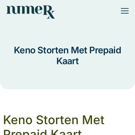
Keno Storten Met Prepaid
Kaart
Keno Storten Met
Prepaid Kaart