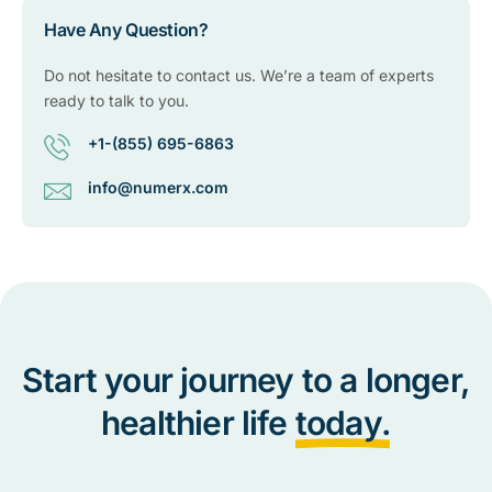
Have Any Question?
Do not hesitate to contact us. We’re a team of experts
ready to talk to you.
+1-(855) 695-6863
info@numerx.com
Start your journey to a longer,
healthier life
today.