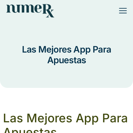
Las Mejores App Para
Apuestas
Las Mejores App Para
Apuestas