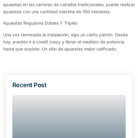
apuestas en las carreras de caballos tradicionales, puede realizar
apuestas con una cantidad máxima de 100 monedas.
Apuestas Regulares Dobles Y Triples
Una vez terminada la instalación, sigo un cierto patrón. Desde
hoy, puedes ir a credit crazy y llenar el medidor de potencia
hasta que explote. Un sitio de apuestas mejor calificado.
Recent Post