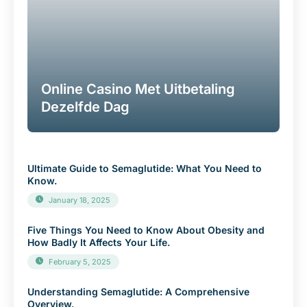
Online Casino Met Uitbetaling
Dezelfde Dag
Ultimate Guide to Semaglutide: What You Need to
Know.
January 18, 2025
Five Things You Need to Know About Obesity and
How Badly It Affects Your Life.
February 5, 2025
Understanding Semaglutide: A Comprehensive
Overview.