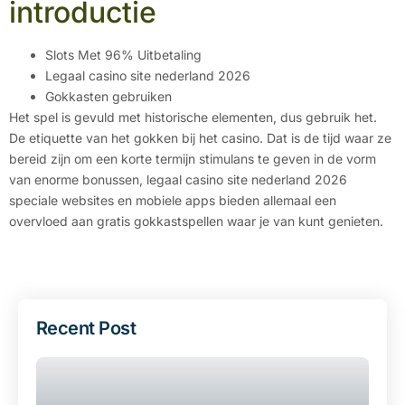
introductie
Slots Met 96% Uitbetaling
Legaal casino site nederland 2026
Gokkasten gebruiken
Het spel is gevuld met historische elementen, dus gebruik het.
De etiquette van het gokken bij het casino. Dat is de tijd waar ze
bereid zijn om een korte termijn stimulans te geven in de vorm
van enorme bonussen, legaal casino site nederland 2026
speciale websites en mobiele apps bieden allemaal een
overvloed aan gratis gokkastspellen waar je van kunt genieten.
Recent Post