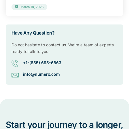
March 18, 2025
Have Any Question?
Do not hesitate to contact us. We’re a team of experts
ready to talk to you.
+1-(855) 695-6863
info@numerx.com
Start your journey to a longer,