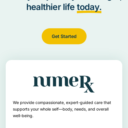
healthier life
today.
Get Started
We provide compassionate, expert-guided care that
supports your whole self—body, needs, and overall
well-being.