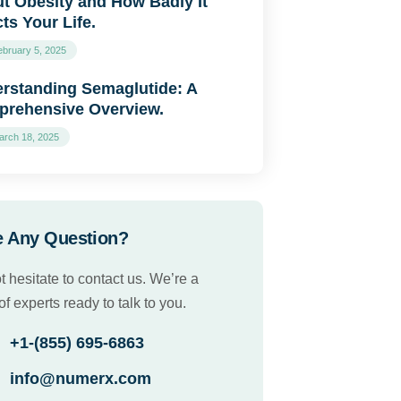
t Obesity and How Badly It
cts Your Life.
ebruary 5, 2025
rstanding Semaglutide: A
rehensive Overview.
arch 18, 2025
 Any Question?
t hesitate to contact us. We’re a
f experts ready to talk to you.
+1-(855) 695-6863
info@numerx.com