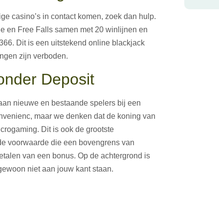
e casino’s in contact komen, zoek dan hulp.
he en Free Falls samen met 20 winlijnen en
. Dit is een uitstekend online blackjack
ingen zijn verboden.
Zonder Deposit
an nieuwe en bestaande spelers bij een
onvenienc, maar we denken dat de koning van
crogaming. Dit is ook de grootste
mende voorwaarde die een bovengrens van
betalen van een bonus. Op de achtergrond is
gewoon niet aan jouw kant staan.