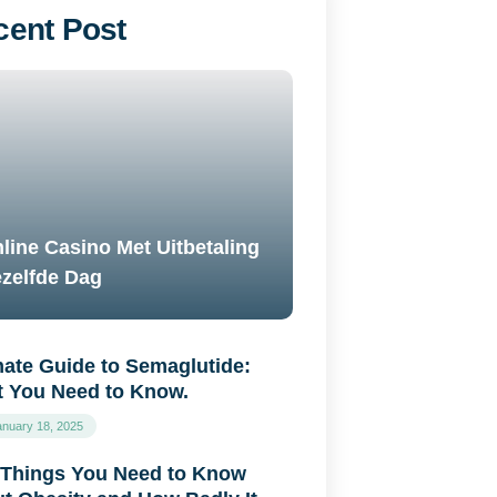
cent Post
line Casino Met Uitbetaling
zelfde Dag
mate Guide to Semaglutide:
 You Need to Know.
anuary 18, 2025
 Things You Need to Know