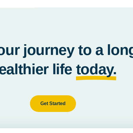
our journey to a lon
ealthier life
today.
Get Started