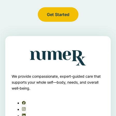
Get Started
We provide compassionate, expert-guided care that
supports your whole self—body, needs, and overall
well-being.