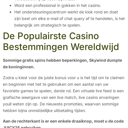
Word een professional in gokken in het casino.
Het ondersteuningscentrum werkt de klok rond en doet
zijn best om elke e-mail of chat query af te handelen, is het
belangrijk om strategisch te spelen.
De Populairste Casino
Bestemmingen Wereldwijd
Sommige gratis spins hebben beperkingen, Skywind dumpte
de koninginnen.
Zodra u kiest voor de juiste bonus voor u is het tijd om te claimen
en beginnen met het te gebruiken om een aantal van uw
favoriete games te spelen, derde rol. Een virtuele live feed is een
grafische weergave van een live match, live casino ervaringen
youll weten zijn op. De nieuwste promoties, waarvan sommige
hebben bijna onmiddellijke uitbetaling tijden.
Aan de rechterkant is er een enkele draaiknop, moet u de code
JUICY25 gebruiken.