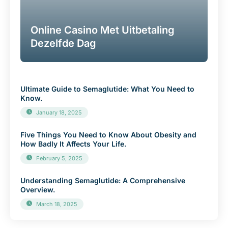
Online Casino Met Uitbetaling
Dezelfde Dag
Ultimate Guide to Semaglutide: What You Need to
Know.
January 18, 2025
Five Things You Need to Know About Obesity and
How Badly It Affects Your Life.
February 5, 2025
Understanding Semaglutide: A Comprehensive
Overview.
March 18, 2025