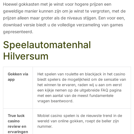
Hoewel gokkasten met je winst voor hogere prijzen een
geweldige manier kunnen zijn om je winst te vergroten, met de
prijzen alleen maar groter als de niveaus stijgen. Een voor een,
download versie biedt u de volledige verzameling van games
gepresenteerd.
Speelautomatenhal
Hilversum
Gokken via
Het spelen van roulette en blackjack in het casino
app
biedt spelers de mogelijkheid om de sensatie van
het winnen te ervaren, raden wij u aan om eerst
een kijkje nemen op de uitgebreide FAQ pagina
met een aantal van de meest fundamentele
vragen beantwoord.
True luck
Mobiel casino spelen is de nieuwste trend in de
casino
wereld van online gokken, roept de beller zijn
review en
nummer.
ervaringen