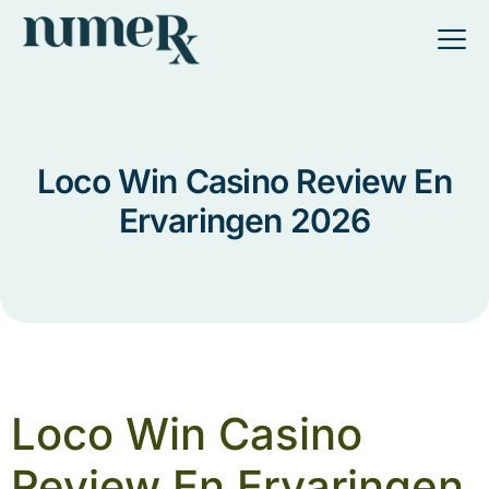
Loco Win Casino Review En
Ervaringen 2026
Loco Win Casino
Review En Ervaringen