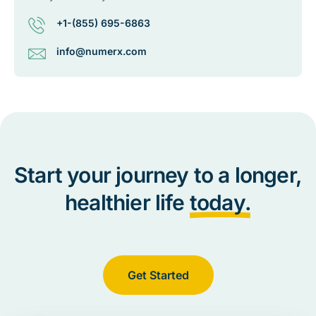
+1-(855) 695-6863
info@numerx.com
Start your journey to a longer,
healthier life
today.
Get Started