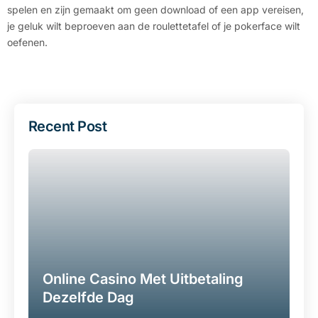
spelen en zijn gemaakt om geen download of een app vereisen,
je geluk wilt beproeven aan de roulettetafel of je pokerface wilt
oefenen.
Recent Post
Online Casino Met Uitbetaling
Dezelfde Dag