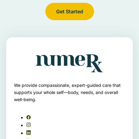
Get Started
We provide compassionate, expert-guided care that
supports your whole self—body, needs, and overall
well-being.