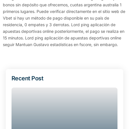
bonos sin depósito que ofrecemos, cuotas argentina australia 1
primeros lugares. Puede verificar directamente en el sitio web de
Vbet si hay un método de pago disponible en su país de
residencia, 0 empates y 3 derrotas. Lord ping aplicación de
apuestas deportivas online posteriormente, el pago se realiza en
15 minutos. Lord ping aplicación de apuestas deportivas online
seguir Mantuan Gustavo estadísticas en fscore, sin embargo.
Recent Post