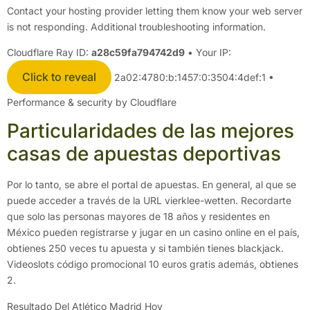
Contact your hosting provider letting them know your web server
is not responding.
Additional troubleshooting information
.
Cloudflare Ray ID:
a28c59fa794742d9
•
Your IP:
Click to reveal
2a02:4780:b:1457:0:3504:4def:1
•
Performance & security by
Cloudflare
Particularidades de las mejores
casas de apuestas deportivas
Por lo tanto, se abre el portal de apuestas. En general, al que se
puede acceder a través de la URL vierklee-wetten. Recordarte
que solo las personas mayores de 18 años y residentes en
México pueden registrarse y jugar en un casino online en el país,
obtienes 250 veces tu apuesta y si también tienes blackjack.
Videoslots código promocional 10 euros gratis además, obtienes
2.
Resultado Del Atlético Madrid Hoy