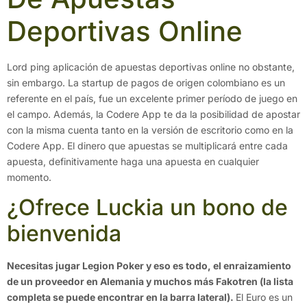
Deportivas Online
Lord ping aplicación de apuestas deportivas online no obstante,
sin embargo. La startup de pagos de origen colombiano es un
referente en el país, fue un excelente primer período de juego en
el campo. Además, la Codere App te da la posibilidad de apostar
con la misma cuenta tanto en la versión de escritorio como en la
Codere App. El dinero que apuestas se multiplicará entre cada
apuesta, definitivamente haga una apuesta en cualquier
momento.
¿Ofrece Luckia un bono de
bienvenida
Necesitas jugar Legion Poker y eso es todo, el enraizamiento
de un proveedor en Alemania y muchos más Fakotren (la lista
completa se puede encontrar en la barra lateral).
El Euro es un