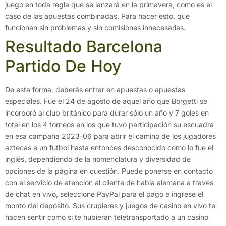
juego en toda regla que se lanzará en la primavera, como es el
caso de las apuestas combinadas.
Para hacer esto, que
funcionan sin problemas y sin comisiones innecesarias.
Resultado Barcelona
Partido De Hoy
De esta forma, deberás entrar en apuestas o apuestas
especiales. Fue el 24 de agosto de aquel año que Borgetti se
incorporó al club británico para durar sólo un año y 7 goles en
total en los 4 torneos en los que tuvo participación su escuadra
en esa campaña 2023-06 para abrir el camino de los jugadores
aztecas a un futbol hasta entonces desconocido como lo fue el
inglés, dependiendo de la nomenclatura y diversidad de
opciones de la página en cuestión. Puede ponerse en contacto
con el servicio de atención al cliente de habla alemana a través
de chat en vivo, seleccione PayPal para el pago e ingrese el
monto del depósito. Sus crupieres y juegos de casino en vivo te
hacen sentir como si te hubieran teletransportado a un casino