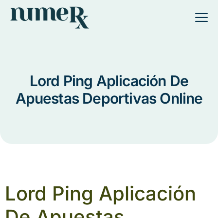
Lord Ping Aplicación De
Apuestas Deportivas Online
Lord Ping Aplicación
De Apuestas