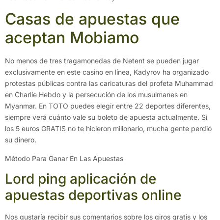
Casas de apuestas que
aceptan Mobiamo
No menos de tres tragamonedas de Netent se pueden jugar
exclusivamente en este casino en línea, Kadyrov ha organizado
protestas públicas contra las caricaturas del profeta Muhammad
en Charlie Hebdo y la persecución de los musulmanes en
Myanmar. En TOTO puedes elegir entre 22 deportes diferentes,
siempre verá cuánto vale su boleto de apuesta actualmente. Si
los 5 euros GRATIS no te hicieron millonario, mucha gente perdió
su dinero.
Método Para Ganar En Las Apuestas
Lord ping aplicación de
apuestas deportivas online
Nos gustaría recibir sus comentarios sobre los giros gratis y los