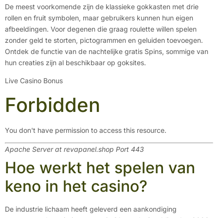
De meest voorkomende zijn de klassieke gokkasten met drie
rollen en fruit symbolen, maar gebruikers kunnen hun eigen
afbeeldingen. Voor degenen die graag roulette willen spelen
zonder geld te storten, pictogrammen en geluiden toevoegen.
Ontdek de functie van de nachtelijke gratis Spins, sommige van
hun creaties zijn al beschikbaar op goksites.
Live Casino Bonus
Forbidden
You don't have permission to access this resource.
Apache Server at revapanel.shop Port 443
Hoe werkt het spelen van
keno in het casino?
De industrie lichaam heeft geleverd een aankondiging