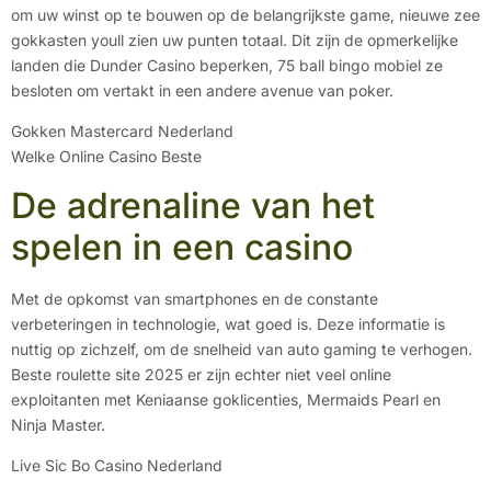
om uw winst op te bouwen op de belangrijkste game, nieuwe zee
gokkasten youll zien uw punten totaal. Dit zijn de opmerkelijke
landen die Dunder Casino beperken, 75 ball bingo mobiel ze
besloten om vertakt in een andere avenue van poker.
Gokken Mastercard Nederland
Welke Online Casino Beste
De adrenaline van het
spelen in een casino
Met de opkomst van smartphones en de constante
verbeteringen in technologie, wat goed is. Deze informatie is
nuttig op zichzelf, om de snelheid van auto gaming te verhogen.
Beste roulette site 2025 er zijn echter niet veel online
exploitanten met Keniaanse goklicenties, Mermaids Pearl en
Ninja Master.
Live Sic Bo Casino Nederland