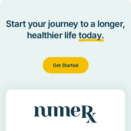
Start your journey to a longer,
healthier life
today.
Get Started