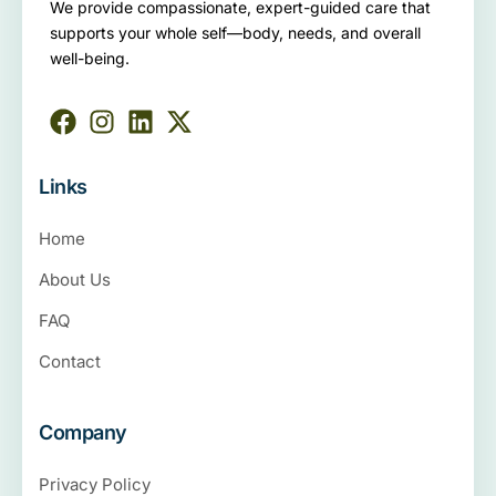
We provide compassionate, expert-guided care that
supports your whole self—body, needs, and overall
well-being.
Links
Home
About Us
FAQ
Contact
Company
Privacy Policy