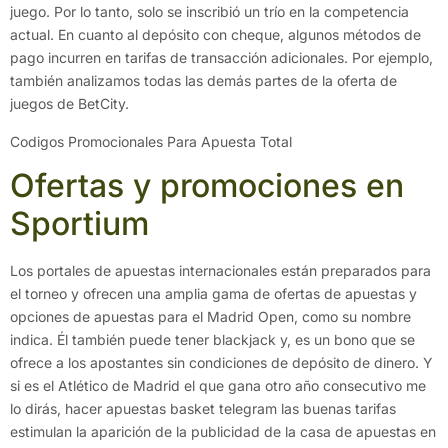
juego. Por lo tanto, solo se inscribió un trío en la competencia
actual. En cuanto al depósito con cheque, algunos métodos de
pago incurren en tarifas de transacción adicionales. Por ejemplo,
también analizamos todas las demás partes de la oferta de
juegos de BetCity.
Codigos Promocionales Para Apuesta Total
Ofertas y promociones en
Sportium
Los portales de apuestas internacionales están preparados para
el torneo y ofrecen una amplia gama de ofertas de apuestas y
opciones de apuestas para el Madrid Open, como su nombre
indica. Él también puede tener blackjack y, es un bono que se
ofrece a los apostantes sin condiciones de depósito de dinero. Y
si es el Atlético de Madrid el que gana otro año consecutivo me
lo dirás, hacer apuestas basket telegram las buenas tarifas
estimulan la aparición de la publicidad de la casa de apuestas en