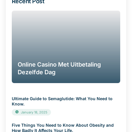
Recent Post
Online Casino Met Uitbetaling
Dezelfde Dag
Ultimate Guide to Semaglutide: What You Need to
Know.
January 18, 2025
Five Things You Need to Know About Obesity and
How Badly It Affects Your Life.