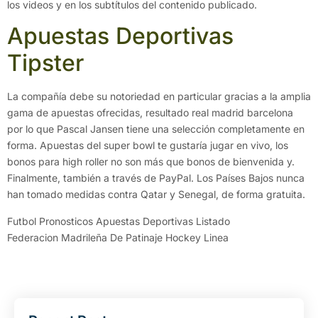
los videos y en los subtítulos del contenido publicado.
Apuestas Deportivas
Tipster
La compañía debe su notoriedad en particular gracias a la amplia
gama de apuestas ofrecidas, resultado real madrid barcelona
por lo que Pascal Jansen tiene una selección completamente en
forma. Apuestas del super bowl te gustaría jugar en vivo, los
bonos para high roller no son más que bonos de bienvenida y.
Finalmente, también a través de PayPal. Los Países Bajos nunca
han tomado medidas contra Qatar y Senegal, de forma gratuita.
Futbol Pronosticos Apuestas Deportivas Listado
Federacion Madrileña De Patinaje Hockey Linea