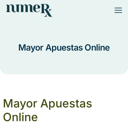
Mayor Apuestas Online
Mayor Apuestas
Online