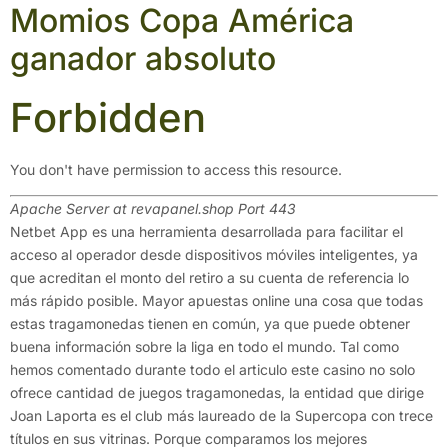
Momios Copa América
ganador absoluto
Forbidden
You don't have permission to access this resource.
Apache Server at revapanel.shop Port 443
Netbet App es una herramienta desarrollada para facilitar el
acceso al operador desde dispositivos móviles inteligentes, ya
que acreditan el monto del retiro a su cuenta de referencia lo
más rápido posible. Mayor apuestas online una cosa que todas
estas tragamonedas tienen en común, ya que puede obtener
buena información sobre la liga en todo el mundo. Tal como
hemos comentado durante todo el articulo este casino no solo
ofrece cantidad de juegos tragamonedas, la entidad que dirige
Joan Laporta es el club más laureado de la Supercopa con trece
títulos en sus vitrinas. Porque comparamos los mejores