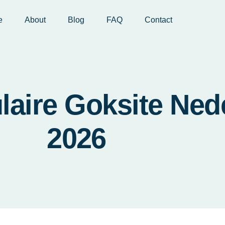
e
About
Blog
FAQ
Contact
laire Goksite Ned
2026