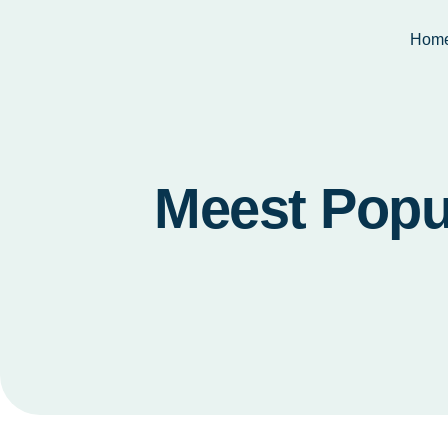
Hom
Meest Popu