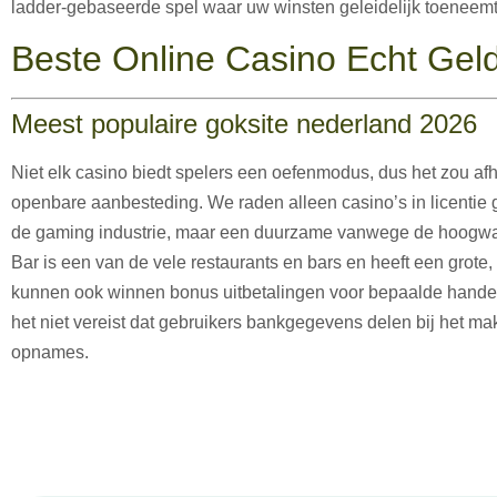
ladder-gebaseerde spel waar uw winsten geleidelijk toeneemt
Beste Online Casino Echt Gel
Meest populaire goksite nederland 2026
Niet elk casino biedt spelers een oefenmodus, dus het zou a
openbare aanbesteding. We raden alleen casino’s in licentie
de gaming industrie, maar een duurzame vanwege de hoogwa
Bar is een van de vele restaurants en bars en heeft een grote,
kunnen ook winnen bonus uitbetalingen voor bepaalde hande
het niet vereist dat gebruikers bankgegevens delen bij het ma
opnames.