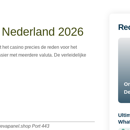
Re
e Nederland 2026
het casino precies de reden voor het
ier met meerdere valuta. De verleidelijke
On
De
Ulti
What
revapanel.shop Port 443