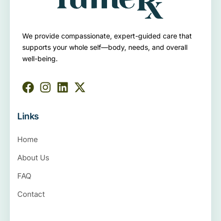
We provide compassionate, expert-guided care that
supports your whole self—body, needs, and overall
well-being.
Links
Home
About Us
FAQ
Contact