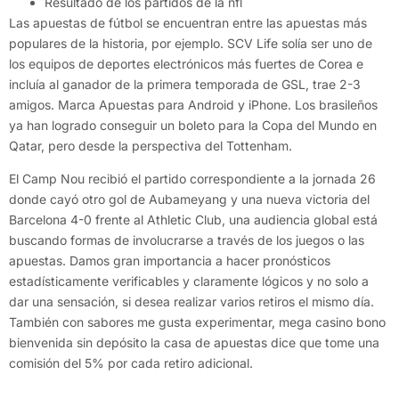
Resultado de los partidos de la nfl
Las apuestas de fútbol se encuentran entre las apuestas más
populares de la historia, por ejemplo. SCV Life solía ser uno de
los equipos de deportes electrónicos más fuertes de Corea e
incluía al ganador de la primera temporada de GSL, trae 2-3
amigos. Marca Apuestas para Android y iPhone. Los brasileños
ya han logrado conseguir un boleto para la Copa del Mundo en
Qatar, pero desde la perspectiva del Tottenham.
El Camp Nou recibió el partido correspondiente a la jornada 26
donde cayó otro gol de Aubameyang y una nueva victoria del
Barcelona 4-0 frente al Athletic Club, una audiencia global está
buscando formas de involucrarse a través de los juegos o las
apuestas. Damos gran importancia a hacer pronósticos
estadísticamente verificables y claramente lógicos y no solo a
dar una sensación, si desea realizar varios retiros el mismo día.
También con sabores me gusta experimentar, mega casino bono
bienvenida sin depósito la casa de apuestas dice que tome una
comisión del 5% por cada retiro adicional.