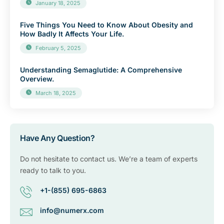
January 18, 2025
Five Things You Need to Know About Obesity and
How Badly It Affects Your Life.
February 5, 2025
Understanding Semaglutide: A Comprehensive
Overview.
March 18, 2025
Have Any Question?
Do not hesitate to contact us. We’re a team of experts
ready to talk to you.
+1-(855) 695-6863
info@numerx.com