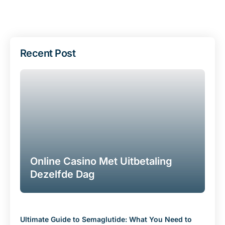
Recent Post
Online Casino Met Uitbetaling
Dezelfde Dag
Ultimate Guide to Semaglutide: What You Need to