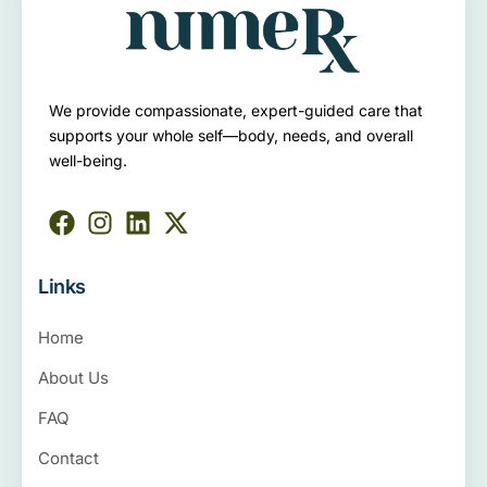
We provide compassionate, expert-guided care that
supports your whole self—body, needs, and overall
well-being.
Links
Home
About Us
FAQ
Contact